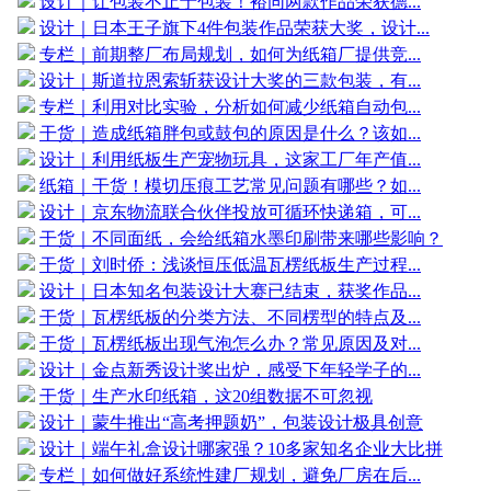
设计｜让包装不止于包装！裕同两款作品荣获德...
设计｜日本王子旗下4件包装作品荣获大奖，设计...
专栏｜前期整厂布局规划，如何为纸箱厂提供竞...
设计｜斯道拉恩索斩获设计大奖的三款包装，有...
专栏｜利用对比实验，分析如何减少纸箱自动包...
干货｜造成纸箱胖包或鼓包的原因是什么？该如...
设计｜利用纸板生产宠物玩具，这家工厂年产值...
纸箱｜干货！模切压痕工艺常见问题有哪些？如...
设计｜京东物流联合伙伴投放可循环快递箱，可...
干货｜不同面纸，会给纸箱水墨印刷带来哪些影响？
干货｜刘时侨：浅谈恒压低温瓦楞纸板生产过程...
设计｜日本知名包装设计大赛已结束，获奖作品...
干货｜瓦楞纸板的分类方法、不同楞型的特点及...
干货｜瓦楞纸板出现气泡怎么办？常见原因及对...
设计｜金点新秀设计奖出炉，感受下年轻学子的...
干货｜生产水印纸箱，这20组数据不可忽视
设计｜蒙牛推出“高考押题奶”，包装设计极具创意
设计｜端午礼盒设计哪家强？10多家知名企业大比拼
专栏｜如何做好系统性建厂规划，避免厂房在后...