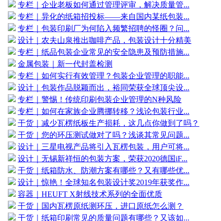
专栏｜企业老板如何通过管理评审，解决质量管...
专栏｜异化的纸箱招投标——来自国内某纸包装...
专栏｜包装印刷厂为何陷入频繁招聘的怪圈？问...
设计｜农夫山泉推出咖啡产品，包装设计十分精美
专栏｜纸品包装企业常见的安全隐患及预防措施...
金属包装｜新一代封盖检测
专栏｜如何实行有效管理？包装企业管理的职能...
设计｜包装作品脱颖而出，裕同荣获全球顶尖设...
专栏｜警惕！传统印刷包装企业管理的N种风险
专栏｜如何在家族企业腾挪转移？浅论包装行业...
干货｜减少瓦楞纸板生产损耗，这几点你做到了吗？
干货｜您的环压测试做对了吗？浅谈其常见问题...
设计｜三星电视产品将引入瓦楞包装，用户可将...
设计｜无锡新祥恒的包装方案，荣获2020德国iF...
干货｜纸箱防水、防潮方案有哪些？又有哪些优...
设计｜惊艳！全球知名包装设计奖2019年获奖作...
容器｜HEUFT X射线技术系列的全面优质
干货｜国内瓦楞原纸测环压，进口原纸怎么测？
干货｜纸箱印刷常见的质量问题有哪些？又该如...