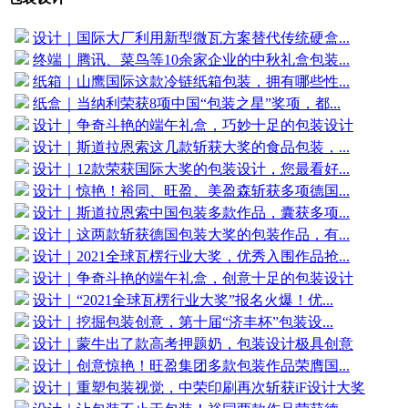
设计｜国际大厂利用新型微瓦方案替代传统硬盒...
终端｜腾讯、菜鸟等10余家企业的中秋礼盒包装...
纸箱｜山鹰国际这款冷链纸箱包装，拥有哪些性...
纸盒｜当纳利荣获8项中国“包装之星”奖项，都...
设计｜争奇斗艳的端午礼盒，巧妙十足的包装设计
设计｜斯道拉恩索这几款斩获大奖的食品包装，...
设计｜12款荣获国际大奖的包装设计，您最看好...
设计｜惊艳！裕同、旺盈、美盈森斩获多项德国...
设计｜斯道拉恩索中国包装多款作品，囊获多项...
设计｜这两款斩获德国包装大奖的包装作品，有...
设计｜2021全球瓦楞行业大奖，优秀入围作品抢...
设计｜争奇斗艳的端午礼盒，创意十足的包装设计
设计｜“2021全球瓦楞行业大奖”报名火爆！优...
设计｜挖掘包装创意，第十届“济丰杯”包装设...
设计｜蒙牛出了款高考押题奶，包装设计极具创意
设计｜创意惊艳！旺盈集团多款包装作品荣膺国...
设计｜重塑包装视觉，中荣印刷再次斩获iF设计大奖