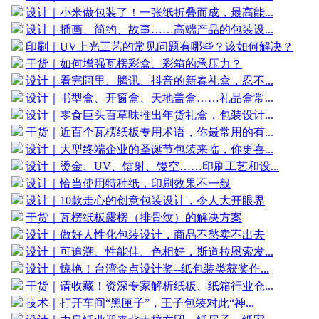
设计｜小米做包装了！一张纸折叠而成，最高能...
设计｜插画、简约、故事……高端产品的包装设...
印刷｜UV上光工艺的常见问题有哪些？该如何解决？
干货｜如何增强瓦楞彩盒、彩箱的承压力？
设计｜看完阿里、腾讯、抖音的新春礼盒，忍不...
设计｜书型盒、开窗盒、天地盖盒……礼品盒常...
设计｜零食巨头百草味推出年货礼盒，包装设计...
干货｜近百个瓦楞纸板专用术语，你最常用的有...
设计｜大型终端企业的圣诞节包装来临，你更喜...
设计｜烫金、UV、镭射、镂空……印刷工艺和设...
设计｜恰当使用特种纸，印刷效果不一般
设计｜10款走心的创意包装设计，令人大开眼界
干货｜瓦楞纸板露楞（排骨纹）的解决方案
设计｜做好人性化包装设计，商品不愁卖不出去
设计｜可追溯、性能佳、色相好，斯道拉恩索发...
设计｜惊艳！台湾金点设计奖--纸包装类获奖作...
干货｜请收藏！资深专家解析纸板、纸箱行业仓...
技术｜打开车间“黑匣子”，王子包装对此“神...