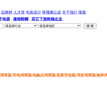
品牌榜
人才库
包装设计
呀嘎嘞公益
关于我们
搜索
子电器
-
服饰鞋帽
-
其它下游终端企业
-
轮润滑脂,导电润滑脂,电触点润滑脂,高真空硅脂,消音润滑脂,轴承