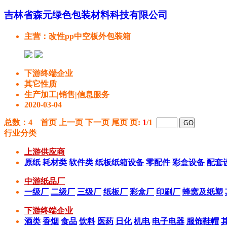
吉林省森元绿色包装材料科技有限公司
主营
：改性pp中空板外包装箱
下游终端企业
其它性质
生产加工|销售|信息服务
2020-03-04
总数：
4
首页 上一页 下一页 尾页 页:
1
/1
行业分类
上游供应商
原纸
耗材类
软件类
纸板纸箱设备
零配件
彩盒设备
配套
中游纸品厂
一级厂
二级厂
三级厂
纸板厂
彩盒厂
印刷厂
蜂窝及纸塑
下游终端企业
酒类
香烟
食品
饮料
医药
日化
机电
电子电器
服饰鞋帽