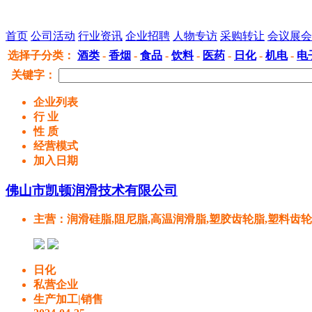
首页
公司活动
行业资讯
企业招聘
人物专访
采购转让
会议展会
选择子分类
：
酒类
-
香烟
-
食品
-
饮料
-
医药
-
日化
-
机电
-
电
关键字：
企业列表
行 业
性 质
经营模式
加入日期
佛山市凯顿润滑技术有限公司
主营
：润滑硅脂,阻尼脂,高温润滑脂,塑胶齿轮脂,塑料齿
日化
私营企业
生产加工|销售