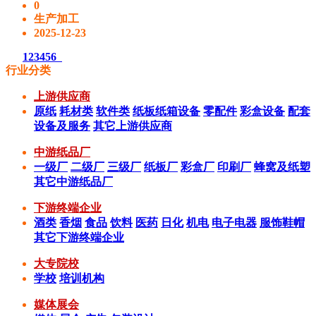
0
生产加工
2025-12-23
1
2
3
4
5
6
行业分类
上游供应商
原纸
耗材类
软件类
纸板纸箱设备
零配件
彩盒设备
配套
设备及服务
其它上游供应商
中游纸品厂
一级厂
二级厂
三级厂
纸板厂
彩盒厂
印刷厂
蜂窝及纸塑
其它中游纸品厂
下游终端企业
酒类
香烟
食品
饮料
医药
日化
机电
电子电器
服饰鞋帽
其它下游终端企业
大专院校
学校
培训机构
媒体展会