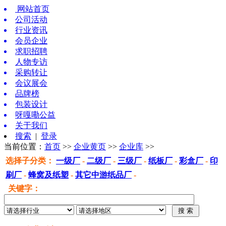
网站首页
公司活动
行业资讯
会员企业
求职招聘
人物专访
采购转让
会议展会
品牌榜
包装设计
呀嘎嘞公益
关于我们
搜索
|
登录
当前位置：
首页
>>
企业黄页
>>
企业库
>>
选择子分类
：
一级厂
-
二级厂
-
三级厂
-
纸板厂
-
彩盒厂
-
印
刷厂
-
蜂窝及纸塑
-
其它中游纸品厂
-
关键字：