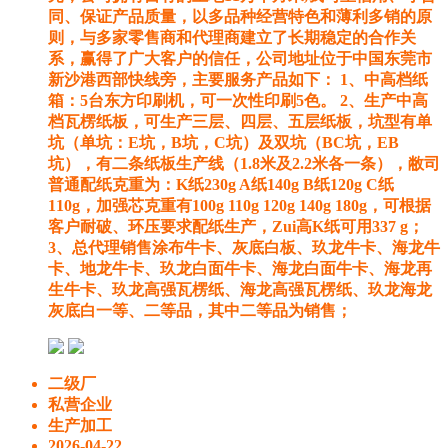
同、保证产品质量，以多品种经营特色和薄利多销的原
则，与多家零售商和代理商建立了长期稳定的合作关
系，赢得了广大客户的信任，公司地址位于中国东莞市
新沙港西部快线旁，主要服务产品如下： 1、中高档纸
箱：5台东方印刷机，可一次性印刷5色。 2、生产中高
档瓦楞纸板，可生产三层、四层、五层纸板，坑型有单
坑（单坑：E坑，B坑，C坑）及双坑（BC坑，EB
坑），有二条纸板生产线（1.8米及2.2米各一条），敝司
普通配纸克重为：K纸230g A纸140g B纸120g C纸
110g，加强芯克重有100g 110g 120g 140g 180g，可根据
客户耐破、环压要求配纸生产，Zui高K纸可用337 g；
3、总代理销售涂布牛卡、灰底白板、玖龙牛卡、海龙牛
卡、地龙牛卡、玖龙白面牛卡、海龙白面牛卡、海龙再
生牛卡、玖龙高强瓦楞纸、海龙高强瓦楞纸、玖龙海龙
灰底白一等、二等品，其中二等品为销售；
二级厂
私营企业
生产加工
2026-04-22