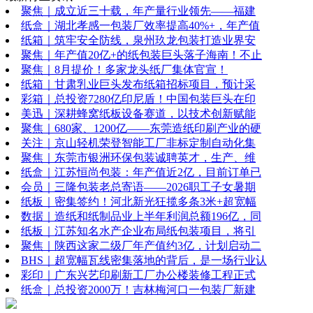
聚焦｜成立近三十载，年产量行业领先——福建
纸盒｜湖北孝感一包装厂效率提高40%+，年产值
纸箱｜筑牢安全防线，泉州玖龙包装打造业界安
聚焦｜年产值20亿+的纸包装巨头落子海南！不止
聚焦｜8月提价！多家龙头纸厂集体官宣！
纸箱｜甘肃乳业巨头发布纸箱招标项目，预计采
彩箱｜总投资7280亿印尼盾！中国包装巨头在印
美迅｜深耕蜂窝纸板设备赛道，以技术创新赋能
聚焦｜680家、1200亿——东莞造纸印刷产业的硬
关注｜京山轻机荣登智能工厂非标定制自动化集
聚焦｜东莞市银洲环保包装诚聘英才，生产、维
纸盒｜江苏恒尚包装：年产值近2亿，目前订单已
会员｜三隆包装老总寄语——2026职工子女暑期
纸板｜密集签约！河北新光狂揽多条3米+超宽幅
数据｜造纸和纸制品业上半年利润总额196亿，同
纸板｜江苏知名水产企业布局纸包装项目，将引
聚焦｜陕西这家二级厂年产值约3亿，计划启动二
BHS｜超宽幅瓦线密集落地的背后，是一场行业认
彩印｜广东兴艺印刷新工厂办公楼装修工程正式
纸盒｜总投资2000万！吉林梅河口一包装厂新建