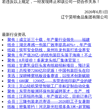
若违反以上规定，一经发现终止和该公司一切合作关系！
2026年6月1日
辽宁昊明食品集团有限公司
最新行业资讯
聚焦｜成立近三十载，年产量行业领先——福建
纸盒｜湖北孝感一包装厂效率提高40%+，年产值
纸箱｜筑牢安全防线，泉州玖龙包装打造业界安
聚焦｜年产值20亿+的纸包装巨头落子海南！不止
聚焦｜8月提价！多家龙头纸厂集体官宣！
纸箱｜甘肃乳业巨头发布纸箱招标项目，预计采
彩箱｜总投资7280亿印尼盾！中国包装巨头在印
美迅｜深耕蜂窝纸板设备赛道，以技术创新赋能
聚焦｜680家、1200亿——东莞造纸印刷产业的硬
关注｜京山轻机荣登智能工厂非标定制自动化集
聚焦｜东莞市银洲环保包装诚聘英才，生产、维
纸盒｜江苏恒尚包装：年产值近2亿，目前订单已
会员｜三隆包装老总寄语——2026职工子女暑期
纸板｜密集签约！河北新光狂揽多条3米+超宽幅