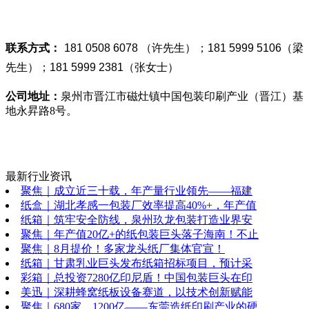
联系方式：
181 0508 6078 （许先生）；181 5999 5106（梁
先生）；181 5999 2381（张女士）
公司地址：
泉州市晋江市磁灶镇中国包装印刷产业（晋江）基
地永昇路8号。
最新行业资讯
聚焦｜成立近三十载，年产量行业领先——福建
纸盒｜湖北孝感一包装厂效率提高40%+，年产值
纸箱｜筑牢安全防线，泉州玖龙包装打造业界安
聚焦｜年产值20亿+的纸包装巨头落子海南！不止
聚焦｜8月提价！多家龙头纸厂集体官宣！
纸箱｜甘肃乳业巨头发布纸箱招标项目，预计采
彩箱｜总投资7280亿印尼盾！中国包装巨头在印
美迅｜深耕蜂窝纸板设备赛道，以技术创新赋能
聚焦｜680家、1200亿——东莞造纸印刷产业的硬