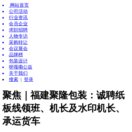
网站首页
公司活动
行业资讯
会员企业
求职招聘
人物专访
采购转让
会议展会
品牌榜
包装设计
呀嘎嘞公益
关于我们
搜索
|
登录
聚焦｜福建聚隆包装：诚聘纸
板线领班、机长及水印机长、
承运货车