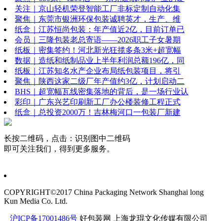
关注｜京山轻机荣登智能工厂非标定制自动化集
聚焦｜东莞市银洲环保包装诚聘英才，生产、维
纸盒｜江苏恒尚包装：年产值近2亿，目前订单已
会员｜三隆包装老总寄语——2026职工子女暑期
纸板｜密集签约！河北新光狂揽多条3米+超宽幅
数据｜造纸和纸制品业上半年利润总额196亿，同
纸板｜江苏知名水产企业布局纸包装项目，将引
聚焦｜陕西这家二级厂年产值约3亿，计划启动二
BHS｜超宽幅瓦线密集落地的背后，是一场行业认
彩印｜广东兴艺印刷新工厂办公楼装修工程正式
纸盒｜总投资2000万！吉林梅河口一包装厂新建
长按二维码，点击：识别图中二维码
即可关注我们，得到更多服务。
COPYRIGHT©2017 China Packaging Network
Shanghai long
Kun Media Co. Ltd.
沪ICP备17001486号
好包装网
上海龙琨文化传媒有限公司