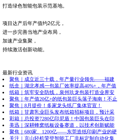
打造绿色智能包装示范基地。
项目达产后年产值约2亿元，
进一步完善当地产业布局，
加速产业集聚，
持续激活创新动能。
最新行业资讯
聚焦｜成立近三十载，年产量行业领先——福建
纸盒｜湖北孝感一包装厂效率提高40%+，年产值
纸箱｜筑牢安全防线，泉州玖龙包装打造业界安
聚焦｜年产值20亿+的纸包装巨头落子海南！不止
聚焦｜8月提价！多家龙头纸厂集体官宣！
纸箱｜甘肃乳业巨头发布纸箱招标项目，预计采
彩箱｜总投资7280亿印尼盾！中国包装巨头在印
美迅｜深耕蜂窝纸板设备赛道，以技术创新赋能
聚焦｜680家、1200亿——东莞造纸印刷产业的硬
关注｜京山轻机荣登智能工厂非标定制自动化集