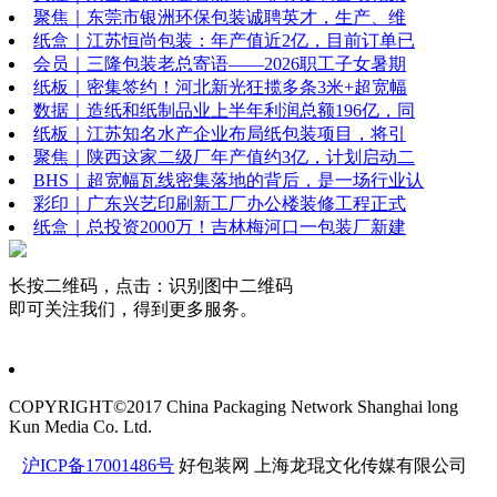
聚焦｜东莞市银洲环保包装诚聘英才，生产、维
纸盒｜江苏恒尚包装：年产值近2亿，目前订单已
会员｜三隆包装老总寄语——2026职工子女暑期
纸板｜密集签约！河北新光狂揽多条3米+超宽幅
数据｜造纸和纸制品业上半年利润总额196亿，同
纸板｜江苏知名水产企业布局纸包装项目，将引
聚焦｜陕西这家二级厂年产值约3亿，计划启动二
BHS｜超宽幅瓦线密集落地的背后，是一场行业认
彩印｜广东兴艺印刷新工厂办公楼装修工程正式
纸盒｜总投资2000万！吉林梅河口一包装厂新建
长按二维码，点击：识别图中二维码
即可关注我们，得到更多服务。
COPYRIGHT©2017 China Packaging Network
Shanghai long
Kun Media Co. Ltd.
沪ICP备17001486号
好包装网
上海龙琨文化传媒有限公司