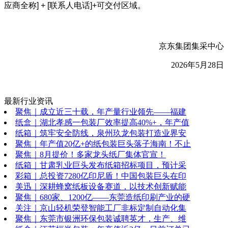
应商全称] + [联系人电话]+可交付区域。
京东集团集采中心
2026年5月28日
最新行业资讯
聚焦｜成立近三十载，年产量行业领先——福建
纸盒｜湖北孝感一包装厂效率提高40%+，年产值
纸箱｜筑牢安全防线，泉州玖龙包装打造业界安
聚焦｜年产值20亿+的纸包装巨头落子海南！不止
聚焦｜8月提价！多家龙头纸厂集体官宣！
纸箱｜甘肃乳业巨头发布纸箱招标项目，预计采
彩箱｜总投资7280亿印尼盾！中国包装巨头在印
美迅｜深耕蜂窝纸板设备赛道，以技术创新赋能
聚焦｜680家、1200亿——东莞造纸印刷产业的硬
关注｜京山轻机荣登智能工厂非标定制自动化集
聚焦｜东莞市银洲环保包装诚聘英才，生产、维