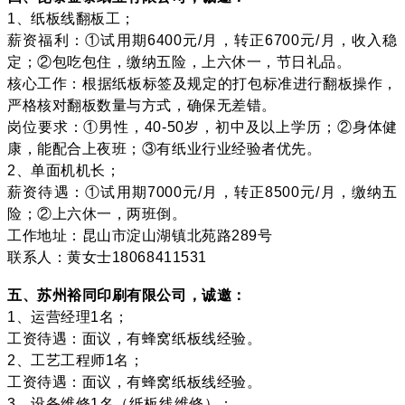
1、纸板线翻板工；
薪资福利：①试用期6400元/月，转正6700元/月，收入稳
定；②包吃包住，缴纳五险，上六休一，节日礼品。
核心工作：根据纸板标签及规定的打包标准进行翻板操作，
严格核对翻板数量与方式，确保无差错。
岗位要求：①男性，40-50岁，初中及以上学历；②身体健
康，能配合上夜班；③有纸业行业经验者优先。
2、单面机机长；
薪资待遇：①试用期7000元/月，转正8500元/月，缴纳五
险；②上六休一，两班倒。
工作地址：昆山市淀山湖镇北苑路289号
联系人：黄女士18068411531
五、苏州裕同印刷有限公司，诚邀：
1、运营经理1名；
工资待遇：面议，有
蜂窝纸板线
经验。
2、工艺工程师1名；
工资待遇：面议，有蜂窝纸板线经验。
3、设备维修1名（纸板线维修）；