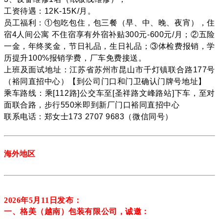
工资待遇：12K-15K/月。
员工福利：①包吃包住，包三餐（早、中、晚、夜宵），住
宿4人间公寓 不住宿享有外宿补贴300元-600元/月；②五险
一金，年终奖金，节日礼品，生日礼品；③体检费报销，学
历提升100%报销学费，厂车免费接送。
上班及面试地址：江苏省苏州市昆山市千灯镇联合路177号
（裕同直招中心）【到公司门口和门卫确认门牌号地址】
乘车路线：乘[112路]公交车至[圣祥路文峰路站]下车，至对
面联合路，步行550米即到新厂门口裕同直招中心
联系电话：郑女士173 2707 9683（微信同号）
海外地区
2026年5月11
日发布：
一、格美（越南）包装有限公司，诚邀：