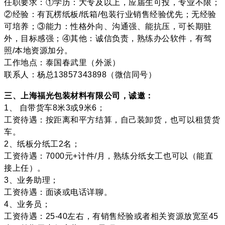
任职要求：①学历：大专及以上，应届生可投，专业不限；
②经验：有瓦楞纸板/纸箱/包装行业销售经验优先；无经验
可培养；③能力：性格外向、沟通强、能抗压，可长期驻
外，目标感强；④其他：诚信负责，熟练办公软件，有驾
照/本地资源加分。
工作地点：泰国春武里（外派）
联系人：杨总13857343898（微信同号）
三、上海福光包装材料有限公司，诚邀：
1、 自带货车8米3或9米6；
工资待遇：按距离和平方结算，自己装卸货，也可以租赁货
车。
2、纸板分纸工2名；
工资待遇：7000元+计件/月，熟练分纸女工也可以（能直
接上任）。
3、业务助理；
工资待遇：面谈或电话详聊。
4、业务员；
工资待遇：25-40左右，有销售经验或者相关资源放宽至45