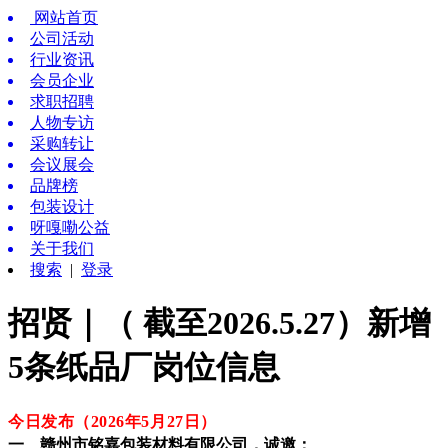
网站首页
公司活动
行业资讯
会员企业
求职招聘
人物专访
采购转让
会议展会
品牌榜
包装设计
呀嘎嘞公益
关于我们
搜索
|
登录
招贤｜（ 截至2026.5.27）新增
5条纸品厂岗位信息
今日发布（2026年5月27
日
）
一、赣州市铭嘉包装材料有限公司，诚邀：