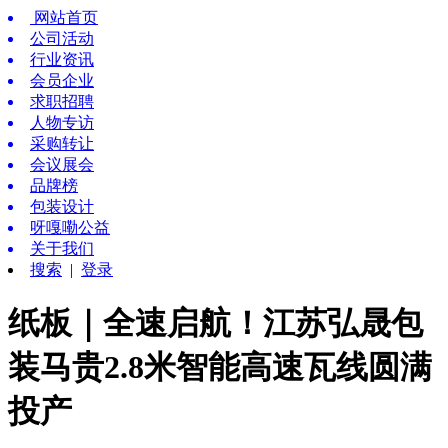
网站首页
公司活动
行业资讯
会员企业
求职招聘
人物专访
采购转让
会议展会
品牌榜
包装设计
呀嘎嘞公益
关于我们
搜索
|
登录
纸板｜全速启航！江苏弘晟包
装马贵2.8米智能高速瓦线圆满
投产