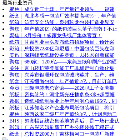
最新行业资讯
聚焦｜成立近三十载，年产量行业领先——福建
纸盒｜湖北孝感一包装厂效率提高40%+，年产值
纸箱｜筑牢安全防线，泉州玖龙包装打造业界安
聚焦｜年产值20亿+的纸包装巨头落子海南！不止
聚焦｜8月提价！多家龙头纸厂集体官宣！
纸箱｜甘肃乳业巨头发布纸箱招标项目，预计采
彩箱｜总投资7280亿印尼盾！中国包装巨头在印
美迅｜深耕蜂窝纸板设备赛道，以技术创新赋能
聚焦｜680家、1200亿——东莞造纸印刷产业的硬
关注｜京山轻机荣登智能工厂非标定制自动化集
聚焦｜东莞市银洲环保包装诚聘英才，生产、维
纸盒｜江苏恒尚包装：年产值近2亿，目前订单已
会员｜三隆包装老总寄语——2026职工子女暑期
纸板｜密集签约！河北新光狂揽多条3米+超宽幅
数据｜造纸和纸制品业上半年利润总额196亿，同
纸板｜江苏知名水产企业布局纸包装项目，将引
聚焦｜陕西这家二级厂年产值约3亿，计划启动二
BHS｜超宽幅瓦线密集落地的背后，是一场行业认
彩印｜广东兴艺印刷新工厂办公楼装修工程正式
纸盒｜总投资2000万！吉林梅河口一包装厂新建