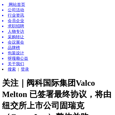
网站首页
公司活动
行业资讯
会员企业
求职招聘
人物专访
采购转让
会议展会
品牌榜
包装设计
呀嘎嘞公益
关于我们
搜索
|
登录
关注｜阀科国际集团Valco
Melton 已签署最终协议，将由
纽交所上市公司固瑞克