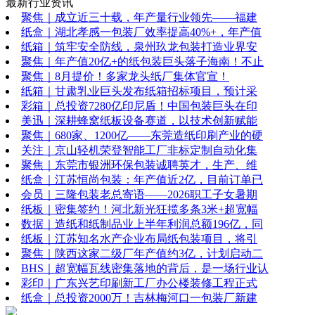
最新行业资讯
聚焦｜成立近三十载，年产量行业领先——福建
纸盒｜湖北孝感一包装厂效率提高40%+，年产值
纸箱｜筑牢安全防线，泉州玖龙包装打造业界安
聚焦｜年产值20亿+的纸包装巨头落子海南！不止
聚焦｜8月提价！多家龙头纸厂集体官宣！
纸箱｜甘肃乳业巨头发布纸箱招标项目，预计采
彩箱｜总投资7280亿印尼盾！中国包装巨头在印
美迅｜深耕蜂窝纸板设备赛道，以技术创新赋能
聚焦｜680家、1200亿——东莞造纸印刷产业的硬
关注｜京山轻机荣登智能工厂非标定制自动化集
聚焦｜东莞市银洲环保包装诚聘英才，生产、维
纸盒｜江苏恒尚包装：年产值近2亿，目前订单已
会员｜三隆包装老总寄语——2026职工子女暑期
纸板｜密集签约！河北新光狂揽多条3米+超宽幅
数据｜造纸和纸制品业上半年利润总额196亿，同
纸板｜江苏知名水产企业布局纸包装项目，将引
聚焦｜陕西这家二级厂年产值约3亿，计划启动二
BHS｜超宽幅瓦线密集落地的背后，是一场行业认
彩印｜广东兴艺印刷新工厂办公楼装修工程正式
纸盒｜总投资2000万！吉林梅河口一包装厂新建