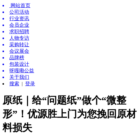
网站首页
公司活动
行业资讯
会员企业
求职招聘
人物专访
采购转让
会议展会
品牌榜
包装设计
呀嘎嘞公益
关于我们
搜索
|
登录
原纸｜给“问题纸”做个“微整
形”！优源胜上门为您挽回原材
料损失