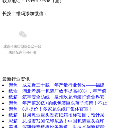
联系电话：15950172698（屈）
长按二维码添加微信：
最新行业资讯
聚焦｜成立近三十载，年产量行业领先——福建
纸盒｜湖北孝感一包装厂效率提高40%+，年产值
纸箱｜筑牢安全防线，泉州玖龙包装打造业界安
聚焦｜年产值20亿+的纸包装巨头落子海南！不止
聚焦｜8月提价！多家龙头纸厂集体官宣！
纸箱｜甘肃乳业巨头发布纸箱招标项目，预计采
彩箱｜总投资7280亿印尼盾！中国包装巨头在印
美迅｜深耕蜂窝纸板设备赛道，以技术创新赋能