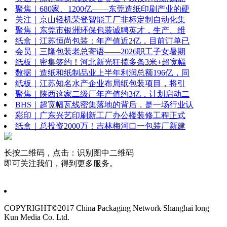
聚焦｜680家、1200亿——东莞造纸印刷产业的硬
关注｜京山轻机荣登智能工厂非标定制自动化集
聚焦｜东莞市银洲环保包装诚聘英才，生产、维
纸盒｜江苏恒尚包装：年产值近2亿，目前订单已
会员｜三隆包装老总寄语——2026职工子女暑期
纸板｜密集签约！河北新光狂揽多条3米+超宽幅
数据｜造纸和纸制品业上半年利润总额196亿，同
纸板｜江苏知名水产企业布局纸包装项目，将引
聚焦｜陕西这家二级厂年产值约3亿，计划启动二
BHS｜超宽幅瓦线密集落地的背后，是一场行业认
彩印｜广东兴艺印刷新工厂办公楼装修工程正式
纸盒｜总投资2000万！吉林梅河口一包装厂新建
长按二维码，点击：识别图中二维码
即可关注我们，得到更多服务。
COPYRIGHT©2017 China Packaging Network
Shanghai long
Kun Media Co. Ltd.