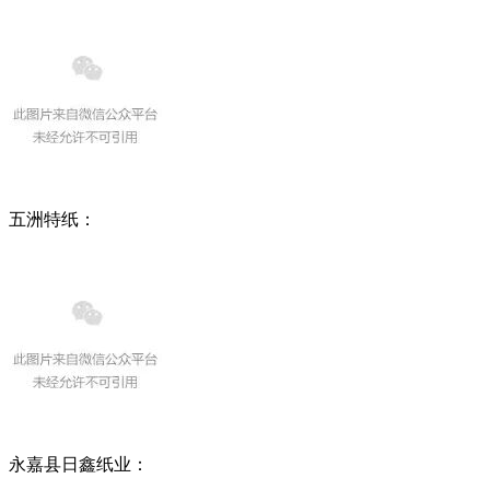
五洲特纸
：
永嘉县日鑫纸业：