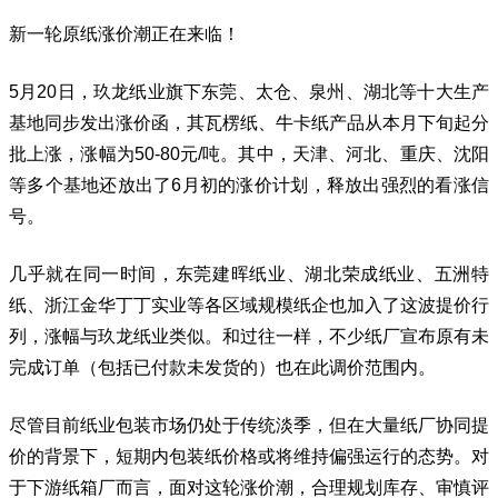
新一轮原纸涨价潮正在来临！
5月20日，
玖龙纸业
旗下东莞、太仓、泉州、湖北等十大生产
基地同步发出涨价函，其
瓦楞纸
、牛卡纸产品从本月下旬起分
批上涨，涨幅为50-80元/吨。其中，天津、河北、重庆、沈阳
等多个基地还放出了6月初的涨价计划，释放出强烈的看涨信
号。
几乎就在同一时间，
东莞建晖纸业
、湖北荣成纸业、五洲特
纸、浙江金华丁丁实业等各区域规模纸企也加入了这波提价行
列，涨幅与玖龙纸业类似。和过往一样，不少纸厂宣布原有未
完成订单（包括已付款未发货的）也在此调价范围内。
尽管目前纸业包装市场仍处于传统淡季，但在大量纸厂协同提
价的背景下，短期内包装纸价格或将维持偏强运行的态势。对
于下游纸箱厂而言，面对这轮涨价潮，合理规划库存、审慎评