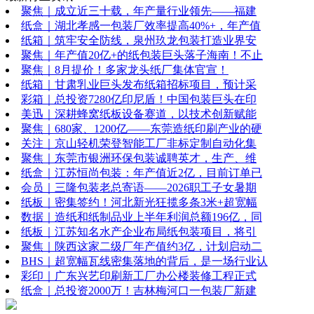
聚焦｜成立近三十载，年产量行业领先——福建
纸盒｜湖北孝感一包装厂效率提高40%+，年产值
纸箱｜筑牢安全防线，泉州玖龙包装打造业界安
聚焦｜年产值20亿+的纸包装巨头落子海南！不止
聚焦｜8月提价！多家龙头纸厂集体官宣！
纸箱｜甘肃乳业巨头发布纸箱招标项目，预计采
彩箱｜总投资7280亿印尼盾！中国包装巨头在印
美迅｜深耕蜂窝纸板设备赛道，以技术创新赋能
聚焦｜680家、1200亿——东莞造纸印刷产业的硬
关注｜京山轻机荣登智能工厂非标定制自动化集
聚焦｜东莞市银洲环保包装诚聘英才，生产、维
纸盒｜江苏恒尚包装：年产值近2亿，目前订单已
会员｜三隆包装老总寄语——2026职工子女暑期
纸板｜密集签约！河北新光狂揽多条3米+超宽幅
数据｜造纸和纸制品业上半年利润总额196亿，同
纸板｜江苏知名水产企业布局纸包装项目，将引
聚焦｜陕西这家二级厂年产值约3亿，计划启动二
BHS｜超宽幅瓦线密集落地的背后，是一场行业认
彩印｜广东兴艺印刷新工厂办公楼装修工程正式
纸盒｜总投资2000万！吉林梅河口一包装厂新建