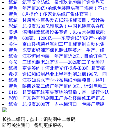
纸箱｜筑牢安全防线，泉州玖龙包装打造业界安
聚焦｜年产值20亿+的纸包装巨头落子海南！不止
聚焦｜8月提价！多家龙头纸厂集体官宣！
纸箱｜甘肃乳业巨头发布纸箱招标项目，预计采
彩箱｜总投资7280亿印尼盾！中国包装巨头在印
美迅｜深耕蜂窝纸板设备赛道，以技术创新赋能
聚焦｜680家、1200亿——东莞造纸印刷产业的硬
关注｜京山轻机荣登智能工厂非标定制自动化集
聚焦｜东莞市银洲环保包装诚聘英才，生产、维
纸盒｜江苏恒尚包装：年产值近2亿，目前订单已
会员｜三隆包装老总寄语——2026职工子女暑期
纸板｜密集签约！河北新光狂揽多条3米+超宽幅
数据｜造纸和纸制品业上半年利润总额196亿，同
纸板｜江苏知名水产企业布局纸包装项目，将引
聚焦｜陕西这家二级厂年产值约3亿，计划启动二
BHS｜超宽幅瓦线密集落地的背后，是一场行业认
彩印｜广东兴艺印刷新工厂办公楼装修工程正式
纸盒｜总投资2000万！吉林梅河口一包装厂新建
长按二维码，点击：识别图中二维码
即可关注我们，得到更多服务。