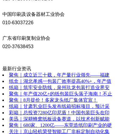
中国印刷及设备器材工业协会
010-63037226
广东省印刷复制业协会
020-37638453
最新行业资讯
聚焦｜成立近三十载，年产量行业领先——福建
纸盒｜湖北孝感一包装厂效率提高40%+，年产值
纸箱｜筑牢安全防线，泉州玖龙包装打造业界安
聚焦｜年产值20亿+的纸包装巨头落子海南！不止
聚焦｜8月提价！多家龙头纸厂集体官宣！
纸箱｜甘肃乳业巨头发布纸箱招标项目，预计采
彩箱｜总投资7280亿印尼盾！中国包装巨头在印
美迅｜深耕蜂窝纸板设备赛道，以技术创新赋能
聚焦｜680家、1200亿——东莞造纸印刷产业的硬
关注｜京山轻机荣登智能工厂非标定制自动化集