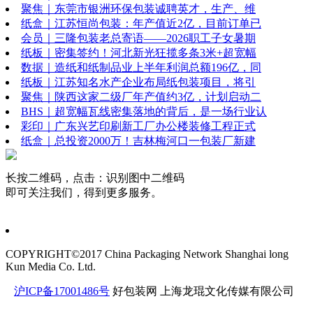
聚焦｜东莞市银洲环保包装诚聘英才，生产、维
纸盒｜江苏恒尚包装：年产值近2亿，目前订单已
会员｜三隆包装老总寄语——2026职工子女暑期
纸板｜密集签约！河北新光狂揽多条3米+超宽幅
数据｜造纸和纸制品业上半年利润总额196亿，同
纸板｜江苏知名水产企业布局纸包装项目，将引
聚焦｜陕西这家二级厂年产值约3亿，计划启动二
BHS｜超宽幅瓦线密集落地的背后，是一场行业认
彩印｜广东兴艺印刷新工厂办公楼装修工程正式
纸盒｜总投资2000万！吉林梅河口一包装厂新建
长按二维码，点击：识别图中二维码
即可关注我们，得到更多服务。
COPYRIGHT©2017 China Packaging Network
Shanghai long
Kun Media Co. Ltd.
沪ICP备17001486号
好包装网
上海龙琨文化传媒有限公司