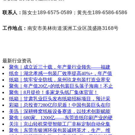
联系人：
陈女士189-6575-0589；
黄先生189-6586-6586
工作地点：
南安市美林街道溪洲工业区茂盛路3168号
最新行业资讯
聚焦｜成立近三十载，年产量行业领先——福建
纸盒｜湖北孝感一包装厂效率提高40%+，年产值
纸箱｜筑牢安全防线，泉州玖龙包装打造业界安
聚焦｜年产值20亿+的纸包装巨头落子海南！不止
聚焦｜8月提价！多家龙头纸厂集体官宣！
纸箱｜甘肃乳业巨头发布纸箱招标项目，预计采
彩箱｜总投资7280亿印尼盾！中国包装巨头在印
美迅｜深耕蜂窝纸板设备赛道，以技术创新赋能
聚焦｜680家、1200亿——东莞造纸印刷产业的硬
关注｜京山轻机荣登智能工厂非标定制自动化集
聚焦｜东莞市银洲环保包装诚聘英才，生产、维