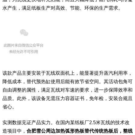
水产生，满足纸板生产对高效、节能、环保的生产需求。
该款产品主要安装于瓦线双面机上，能显著提升蒸汽利用率，
降低成本，替代预热缸使用后能有效节省空间。其活动包角可
自由调整的属性，满足瓦线对车速的要求，进一步保障效率和
品质。此外，该设备无需压力容器证书，免年检，安装合规且
省心。
实测数据见证产品实力。在国内某纸板厂2.5米瓦线的技术改
造项目中，
合肥雪公周边加热弧形热板替代传统热板后，整线