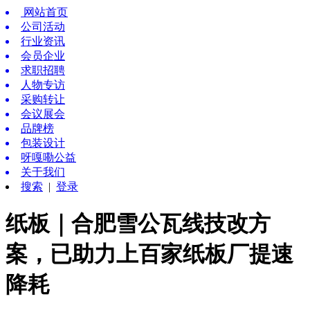
网站首页
公司活动
行业资讯
会员企业
求职招聘
人物专访
采购转让
会议展会
品牌榜
包装设计
呀嘎嘞公益
关于我们
搜索
|
登录
纸板｜合肥雪公瓦线技改方
案，已助力上百家纸板厂提速
降耗