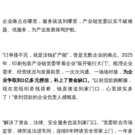
企业痛点在哪里，服务就送到哪里，产业链党委以实干破难
题、优服务，为产业发展保驾护航。
“订单接不完，就是没钱扩产能”，曾是无数企业的痛点。2025
年，印刷包装产业链党委带着企业“敲开银行大门”。梳理企业
需求、经营状况与发展前景，一次次沟通、一场场对接，
为企
业争取到1亿多元授信，补上了资金缺口。
“以前贷款跑断腿，
现在党组织牵线搭桥，钱直接送到家门口，心里踏实多
了！”拿到贷款的企业负责人感慨道。
“解决了资金，法律、安全服务也送到家门口。”党委联合市场
监管、律所送法进车间，连续6年聘请安全管家上门，一年多