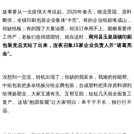
故事要从一次疫情大考说起。2020年春天，物流受阻、原料
断供，全镇印刷包装企业集体“卡壳”。有的企业纸箱堆成山，
却缺纸板；有的囤了大量油墨，却没订单用不上。眼瞅着要停
工停产，老板们急得团团转。就在这时，
商河县玉皇庙镇印刷
包装党总支站了出来，连夜召集15家企业负责人开“诸葛亮
会”。
没想到一交流，转机出现了：你缺的我富余，我难的你能帮。
中拓包装
把多余纸板分给众腾包装，合成塑料把库存原料调剂
给
博扬塑业
，大家互通有无、互帮互助，短短几天就全面复工
复产。这场“抱团取暖”让大家明白：单干干不长，独行行不
远。