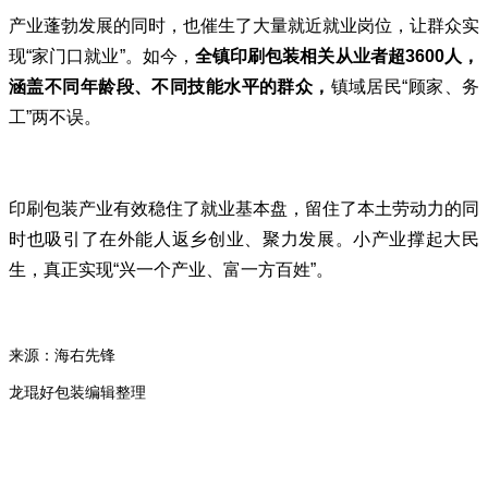
产业蓬勃发展的同时，也催生了大量就近就业岗位，让群众实
现“家门口就业”。如今，
全镇印刷包装相关从业者超3600人，
涵盖不同年龄段、不同技能水平的群众，
镇域居民“顾家、务
工”两不误。
印刷包装产业有效稳住了就业基本盘，留住了本土劳动力的同
时也吸引了在外能人返乡创业、聚力发展。小产业撑起大民
生，真正实现“兴一个产业、富一方百姓”。
来源：海右先锋
龙琨好包装编辑整理