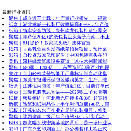
最新行业资讯
聚焦｜成立近三十载，年产量行业领先——福建
纸盒｜湖北孝感一包装厂效率提高40%+，年产值
纸箱｜筑牢安全防线，泉州玖龙包装打造业界安
聚焦｜年产值20亿+的纸包装巨头落子海南！不止
聚焦｜8月提价！多家龙头纸厂集体官宣！
纸箱｜甘肃乳业巨头发布纸箱招标项目，预计采
彩箱｜总投资7280亿印尼盾！中国包装巨头在印
美迅｜深耕蜂窝纸板设备赛道，以技术创新赋能
聚焦｜680家、1200亿——东莞造纸印刷产业的硬
关注｜京山轻机荣登智能工厂非标定制自动化集
聚焦｜东莞市银洲环保包装诚聘英才，生产、维
纸盒｜江苏恒尚包装：年产值近2亿，目前订单已
会员｜三隆包装老总寄语——2026职工子女暑期
纸板｜密集签约！河北新光狂揽多条3米+超宽幅
数据｜造纸和纸制品业上半年利润总额196亿，同
纸板｜江苏知名水产企业布局纸包装项目，将引
聚焦｜陕西这家二级厂年产值约3亿，计划启动二
BHS｜超宽幅瓦线密集落地的背后，是一场行业认
彩印｜广东兴艺印刷新工厂办公楼装修工程正式