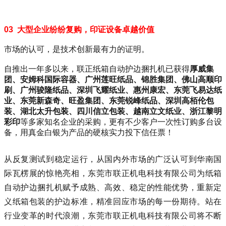
03 大型企业纷纷复购，印证设备卓越价值
市场的认可，是技术创新最有力的证明。
自推出一年多以来，联正纸箱自动护边捆扎机已获得
厚威集
团
、安姆科国际容器、广州莲旺纸品、锦胜集团、
佛山高顺印
刷
、广州骏隆纸品、深圳飞耀纸业、惠州康宏、东莞飞易达纸
业、
东莞新森奇
、旺盈集团、东莞锐峰纸品、深圳高栢伦包
装、湖北太升包装、四川信立包装、越南立文纸业、浙江黎明
彩印
等多家知名企业的采购，更有不少客户一次性订购多台设
备，用真金白银为产品的硬核实力投下信任票！
从反复测试到稳定运行，从国内外市场的广泛认可到华南国
际瓦楞展的惊艳亮相，东莞市联正机电科技有限公司为纸箱
自动护边捆扎机赋予成熟、高效、稳定的性能优势，重新定
义纸箱包装的护边标准，精准回应市场的每一份期待。
站在
行业变革的时代浪潮，东莞市联正机电科技有限公司将不断