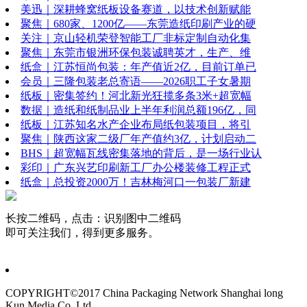
美迅｜深耕蜂窝纸板设备赛道，以技术创新赋能
聚焦｜680家、1200亿——东莞造纸印刷产业的硬
关注｜京山轻机荣登智能工厂非标定制自动化集
聚焦｜东莞市银洲环保包装诚聘英才，生产、维
纸盒｜江苏恒尚包装：年产值近2亿，目前订单已
会员｜三隆包装老总寄语——2026职工子女暑期
纸板｜密集签约！河北新光狂揽多条3米+超宽幅
数据｜造纸和纸制品业上半年利润总额196亿，同
纸板｜江苏知名水产企业布局纸包装项目，将引
聚焦｜陕西这家二级厂年产值约3亿，计划启动二
BHS｜超宽幅瓦线密集落地的背后，是一场行业认
彩印｜广东兴艺印刷新工厂办公楼装修工程正式
纸盒｜总投资2000万！吉林梅河口一包装厂新建
长按二维码，点击：识别图中二维码
即可关注我们，得到更多服务。
COPYRIGHT©2017 China Packaging Network
Shanghai long
Kun Media Co. Ltd.