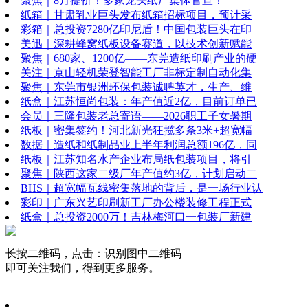
聚焦｜8月提价！多家龙头纸厂集体官宣！
纸箱｜甘肃乳业巨头发布纸箱招标项目，预计采
彩箱｜总投资7280亿印尼盾！中国包装巨头在印
美迅｜深耕蜂窝纸板设备赛道，以技术创新赋能
聚焦｜680家、1200亿——东莞造纸印刷产业的硬
关注｜京山轻机荣登智能工厂非标定制自动化集
聚焦｜东莞市银洲环保包装诚聘英才，生产、维
纸盒｜江苏恒尚包装：年产值近2亿，目前订单已
会员｜三隆包装老总寄语——2026职工子女暑期
纸板｜密集签约！河北新光狂揽多条3米+超宽幅
数据｜造纸和纸制品业上半年利润总额196亿，同
纸板｜江苏知名水产企业布局纸包装项目，将引
聚焦｜陕西这家二级厂年产值约3亿，计划启动二
BHS｜超宽幅瓦线密集落地的背后，是一场行业认
彩印｜广东兴艺印刷新工厂办公楼装修工程正式
纸盒｜总投资2000万！吉林梅河口一包装厂新建
长按二维码，点击：识别图中二维码
即可关注我们，得到更多服务。