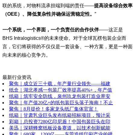
联的系统，对物料流承担端到端的责任——
提高设备综合效率
（
OEE
）、降低复杂性并确保运营稳定性。
”
一个系统，一个界面，一个负责任的合作伙伴
——这正是
BHS Intralogistics®的未来使命。对于全球瓦楞包装企业而
言，它们将获得的不仅仅是一套设备、一种方案，更是一种面
向未来的核心竞争力。
最新行业资讯
聚焦｜成立近三十载，年产量行业领先——福建
纸盒｜湖北孝感一包装厂效率提高40%+，年产值
纸箱｜筑牢安全防线，泉州玖龙包装打造业界安
聚焦｜年产值20亿+的纸包装巨头落子海南！不止
聚焦｜8月提价！多家龙头纸厂集体官宣！
纸箱｜甘肃乳业巨头发布纸箱招标项目，预计采
彩箱｜总投资7280亿印尼盾！中国包装巨头在印
美迅｜深耕蜂窝纸板设备赛道，以技术创新赋能
聚焦｜680家、1200亿——东莞造纸印刷产业的硬