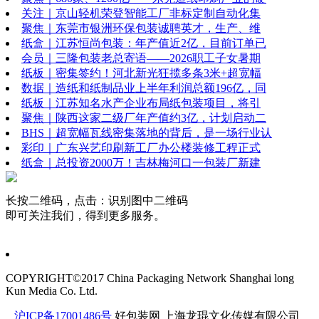
关注｜京山轻机荣登智能工厂非标定制自动化集
聚焦｜东莞市银洲环保包装诚聘英才，生产、维
纸盒｜江苏恒尚包装：年产值近2亿，目前订单已
会员｜三隆包装老总寄语——2026职工子女暑期
纸板｜密集签约！河北新光狂揽多条3米+超宽幅
数据｜造纸和纸制品业上半年利润总额196亿，同
纸板｜江苏知名水产企业布局纸包装项目，将引
聚焦｜陕西这家二级厂年产值约3亿，计划启动二
BHS｜超宽幅瓦线密集落地的背后，是一场行业认
彩印｜广东兴艺印刷新工厂办公楼装修工程正式
纸盒｜总投资2000万！吉林梅河口一包装厂新建
长按二维码，点击：识别图中二维码
即可关注我们，得到更多服务。
COPYRIGHT©2017 China Packaging Network
Shanghai long
Kun Media Co. Ltd.
沪ICP备17001486号
好包装网
上海龙琨文化传媒有限公司