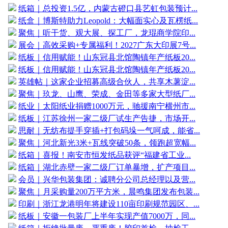
纸箱｜总投资1.5亿，内蒙古磴口县艺虹包装预计...
纸盒｜博斯特助力Leopold：大幅面实心及瓦楞纸...
聚焦｜听干货、观大展、探工厂，龙琨商学院印...
展会｜高效采购+专属福利！2027广东大印展7号...
纸板｜信用赋能！山东冠县北馆陶镇年产纸板20...
纸板｜信用赋能！山东冠县北馆陶镇年产纸板20...
英雄帖｜这家企业招募高级合伙人，共享木薯淀...
聚焦｜玖龙、山鹰、荣成、金田等多家大型纸厂...
纸业｜太阳纸业捐赠1000万元，驰援南宁横州市...
纸板｜江苏徐州一家二级厂试生产告捷，市场开...
思耐｜无纺布提手穿插+打包码垛一气呵成，能省...
聚焦｜河北新光3米+瓦线突破50条，领跑超宽幅...
纸箱｜喜报！南安市恒发纸品获评“福建省工业...
纸箱｜湖北赤壁一家二级厂订单暴增，扩产项目...
会员｜兴华包装集团：诚聘分公司总经理以及营...
聚焦｜月采购量200万平方米，晨鸣集团发布包装...
印刷｜浙江龙港明年将建设110亩印刷规范园区、...
纸板｜安徽一包装厂上半年实现产值7000万，同...