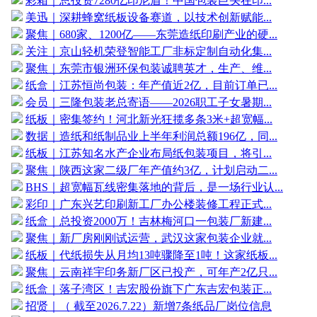
彩箱｜总投资7280亿印尼盾！中国包装巨头在印...
美迅｜深耕蜂窝纸板设备赛道，以技术创新赋能...
聚焦｜680家、1200亿——东莞造纸印刷产业的硬...
关注｜京山轻机荣登智能工厂非标定制自动化集...
聚焦｜东莞市银洲环保包装诚聘英才，生产、维...
纸盒｜江苏恒尚包装：年产值近2亿，目前订单已...
会员｜三隆包装老总寄语——2026职工子女暑期...
纸板｜密集签约！河北新光狂揽多条3米+超宽幅...
数据｜造纸和纸制品业上半年利润总额196亿，同...
纸板｜江苏知名水产企业布局纸包装项目，将引...
聚焦｜陕西这家二级厂年产值约3亿，计划启动二...
BHS｜超宽幅瓦线密集落地的背后，是一场行业认...
彩印｜广东兴艺印刷新工厂办公楼装修工程正式...
纸盒｜总投资2000万！吉林梅河口一包装厂新建...
聚焦｜新厂房刚刚试运营，武汉这家包装企业就...
纸板｜代纸损失从月均13吨骤降至1吨！这家纸板...
聚焦｜云南祥宇印务新厂区已投产，可年产2亿只...
纸盒｜落子湾区！吉宏股份旗下广东吉宏包装正...
招贤｜（ 截至2026.7.22）新增7条纸品厂岗位信息