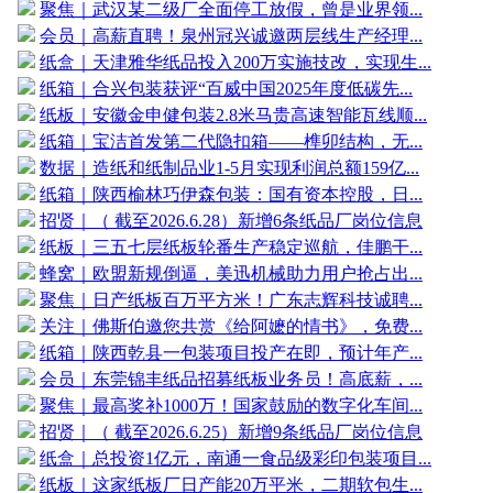
聚焦｜武汉某二级厂全面停工放假，曾是业界领...
会员｜高薪直聘！泉州冠兴诚邀两层线生产经理...
纸盒｜天津雅华纸品投入200万实施技改，实现生...
纸箱｜合兴包装获评“百威中国2025年度低碳先...
纸板｜安徽金申健包装2.8米马贵高速智能瓦线顺...
纸箱｜宝洁首发第二代隐扣箱——榫卯结构，无...
数据｜造纸和纸制品业1-5月实现利润总额159亿...
纸箱｜陕西榆林巧伊森包装：国有资本控股，日...
招贤｜（ 截至2026.6.28）新增6条纸品厂岗位信息
纸板｜三五七层纸板轮番生产稳定巡航，佳鹏干...
蜂窝｜欧盟新规倒逼，美迅机械助力用户抢占出...
聚焦｜日产纸板百万平方米！广东志辉科技诚聘...
关注｜佛斯伯邀您共赏《给阿嬷的情书》，免费...
纸箱｜陕西乾县一包装项目投产在即，预计年产...
会员｜东莞锦丰纸品招募纸板业务员！高底薪，...
聚焦｜最高奖补1000万！国家鼓励的数字化车间...
招贤｜（ 截至2026.6.25）新增9条纸品厂岗位信息
纸盒｜总投资1亿元，南通一食品级彩印包装项目...
纸板｜这家纸板厂日产能20万平米，二期软包生...