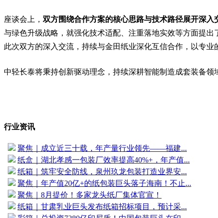
座谈会上，
双方围绕合作方案的核心思路与技术路径展开深入
与绿色升级战略，就强化技术适配、注重落地实效等方面提出
此次双方的深入交流，持续与金田纸业深化互信合作，以专业
中轻长泰将秉持创新驱动理念，持续深耕智能制造成套装备领
行业资讯
聚焦｜成立近三十载，年产量行业领先——福建...
纸盒｜湖北孝感一包装厂效率提高40%+，年产值...
纸箱｜筑牢安全防线，泉州玖龙包装打造业界安...
聚焦｜年产值20亿+的纸包装巨头落子海南！不止...
聚焦｜8月提价！多家龙头纸厂集体官宣！
纸箱｜甘肃乳业巨头发布纸箱招标项目，预计采...