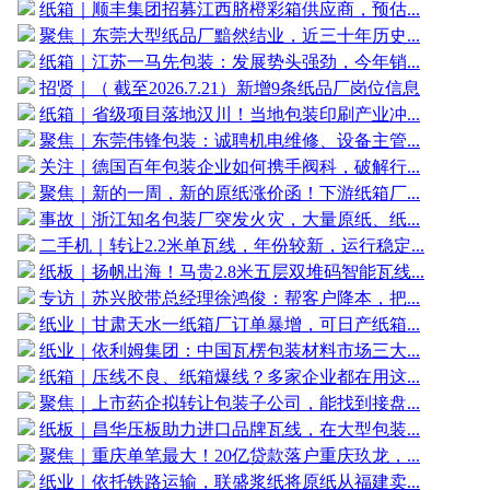
纸箱｜顺丰集团招募江西脐橙彩箱供应商，预估...
聚焦｜东莞大型纸品厂黯然结业，近三十年历史...
纸箱｜江苏一马先包装：发展势头强劲，今年销...
招贤｜（ 截至2026.7.21）新增9条纸品厂岗位信息
纸箱｜省级项目落地汉川！当地包装印刷产业冲...
聚焦｜东莞伟锋包装：诚聘机电维修、设备主管...
关注｜德国百年包装企业如何携手阀科，破解行...
聚焦｜新的一周，新的原纸涨价函！下游纸箱厂...
事故｜浙江知名包装厂突发火灾，大量原纸、纸...
二手机｜转让2.2米单瓦线，年份较新，运行稳定...
纸板｜扬帆出海！马贵2.8米五层双堆码智能瓦线...
专访｜苏兴胶带总经理徐鸿俊：帮客户降本，把...
纸业｜甘肃天水一纸箱厂订单暴增，可日产纸箱...
纸业｜依利姆集团：中国瓦楞包装材料市场三大...
纸箱｜压线不良、纸箱爆线？多家企业都在用这...
聚焦｜上市药企拟转让包装子公司，能找到接盘...
纸板｜昌华压板助力进口品牌瓦线，在大型包装...
聚焦｜重庆单笔最大！20亿贷款落户重庆玖龙，...
纸业｜依托铁路运输，联盛浆纸将原纸从福建卖...