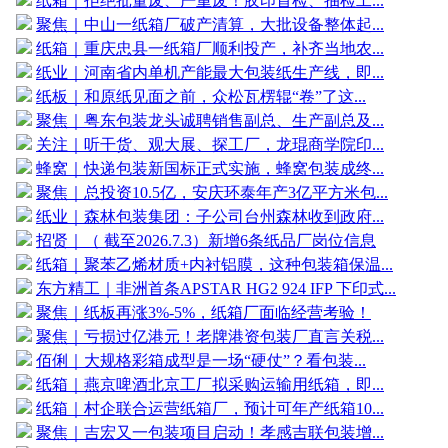
纸箱｜拒绝批量废、严重废！胶印首检、抽检工...
聚焦｜中山一纸箱厂破产清算，大批设备整体起...
纸箱｜重庆忠县一纸箱厂顺利投产，补齐当地农...
纸业｜河南省内单机产能最大包装纸生产线，即...
纸板｜和原纸见面之前，众松瓦楞辊“卷”了这...
聚焦｜粤东包装龙头诚聘销售副总、生产副总及...
关注｜听干货、观大展、探工厂，龙琨商学院印...
蜂窝｜快递包装新国标正式实施，蜂窝包装成终...
聚焦｜总投资10.5亿，安庆环泰年产3亿平方米包...
纸业｜森林包装集团：子公司台州森林收到政府...
招贤｜（ 截至2026.7.3）新增6条纸品厂岗位信息
纸箱｜聚苯乙烯材质+内衬铝膜，这种包装箱保温...
东方精工｜非洲首条APSTAR HG2 924 IFP 下印式...
聚焦｜纸板再涨3%-5%，纸箱厂面临经营考验！
聚焦｜亏损过亿港元！老牌港资包装厂直言关税...
佰俐｜大规格彩箱成型是一场“硬仗”？看包装...
纸箱｜燕京啤酒北京工厂拟采购运输用纸箱，即...
纸箱｜村企联合运营纸箱厂，预计可年产纸箱10...
聚焦｜吉宏又一包装项目启动！孝感吉联包装增...