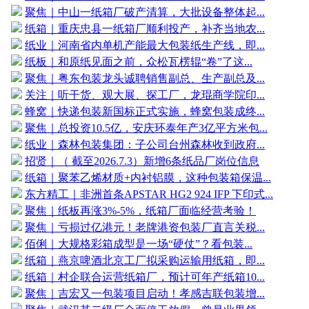
聚焦｜中山一纸箱厂破产清算，大批设备整体起...
纸箱｜重庆忠县一纸箱厂顺利投产，补齐当地农...
纸业｜河南省内单机产能最大包装纸生产线，即...
纸板｜和原纸见面之前，众松瓦楞辊“卷”了这...
聚焦｜粤东包装龙头诚聘销售副总、生产副总及...
关注｜听干货、观大展、探工厂，龙琨商学院印...
蜂窝｜快递包装新国标正式实施，蜂窝包装成终...
聚焦｜总投资10.5亿，安庆环泰年产3亿平方米包...
纸业｜森林包装集团：子公司台州森林收到政府...
招贤｜（ 截至2026.7.3）新增6条纸品厂岗位信息
纸箱｜聚苯乙烯材质+内衬铝膜，这种包装箱保温...
东方精工｜非洲首条APSTAR HG2 924 IFP 下印式...
聚焦｜纸板再涨3%-5%，纸箱厂面临经营考验！
聚焦｜亏损过亿港元！老牌港资包装厂直言关税...
佰俐｜大规格彩箱成型是一场“硬仗”？看包装...
纸箱｜燕京啤酒北京工厂拟采购运输用纸箱，即...
纸箱｜村企联合运营纸箱厂，预计可年产纸箱10...
聚焦｜吉宏又一包装项目启动！孝感吉联包装增...