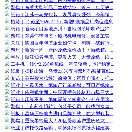
纸箱｜顺丰集团招募江西脐橙彩箱供应商，预估...
聚焦｜东莞大型纸品厂黯然结业，近三十年历史...
纸箱｜江苏一马先包装：发展势头强劲，今年销...
招贤｜（ 截至2026.7.21）新增9条纸品厂岗位信息
纸箱｜省级项目落地汉川！当地包装印刷产业冲...
聚焦｜东莞伟锋包装：诚聘机电维修、设备主管...
关注｜德国百年包装企业如何携手阀科，破解行...
聚焦｜新的一周，新的原纸涨价函！下游纸箱厂...
事故｜浙江知名包装厂突发火灾，大量原纸、纸...
二手机｜转让2.2米单瓦线，年份较新，运行稳定...
纸板｜扬帆出海！马贵2.8米五层双堆码智能瓦线...
专访｜苏兴胶带总经理徐鸿俊：帮客户降本，把...
纸业｜甘肃天水一纸箱厂订单暴增，可日产纸箱...
纸业｜依利姆集团：中国瓦楞包装材料市场三大...
纸箱｜压线不良、纸箱爆线？多家企业都在用这...
聚焦｜上市药企拟转让包装子公司，能找到接盘...
纸板｜昌华压板助力进口品牌瓦线，在大型包装...
聚焦｜重庆单笔最大！20亿贷款落户重庆玖龙，...
纸业｜依托铁路运输，联盛浆纸将原纸从福建卖...