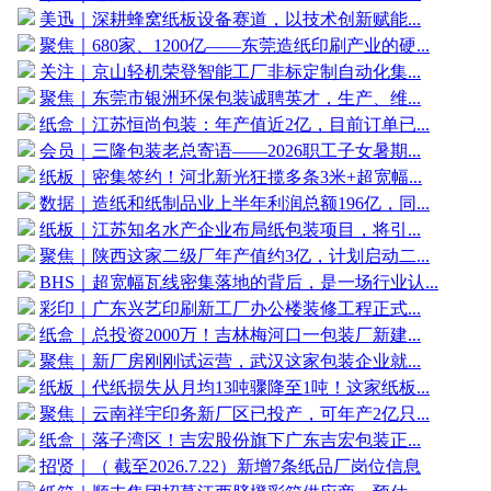
美迅｜深耕蜂窝纸板设备赛道，以技术创新赋能...
聚焦｜680家、1200亿——东莞造纸印刷产业的硬...
关注｜京山轻机荣登智能工厂非标定制自动化集...
聚焦｜东莞市银洲环保包装诚聘英才，生产、维...
纸盒｜江苏恒尚包装：年产值近2亿，目前订单已...
会员｜三隆包装老总寄语——2026职工子女暑期...
纸板｜密集签约！河北新光狂揽多条3米+超宽幅...
数据｜造纸和纸制品业上半年利润总额196亿，同...
纸板｜江苏知名水产企业布局纸包装项目，将引...
聚焦｜陕西这家二级厂年产值约3亿，计划启动二...
BHS｜超宽幅瓦线密集落地的背后，是一场行业认...
彩印｜广东兴艺印刷新工厂办公楼装修工程正式...
纸盒｜总投资2000万！吉林梅河口一包装厂新建...
聚焦｜新厂房刚刚试运营，武汉这家包装企业就...
纸板｜代纸损失从月均13吨骤降至1吨！这家纸板...
聚焦｜云南祥宇印务新厂区已投产，可年产2亿只...
纸盒｜落子湾区！吉宏股份旗下广东吉宏包装正...
招贤｜（ 截至2026.7.22）新增7条纸品厂岗位信息