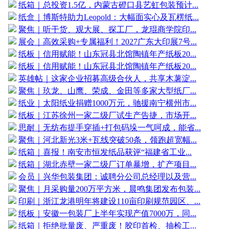
纸箱｜总投资1.5亿，内蒙古磴口县艺虹包装预计...
纸盒｜博斯特助力Leopold：大幅面实心及瓦楞纸...
聚焦｜听干货、观大展、探工厂，龙琨商学院印...
展会｜高效采购+专属福利！2027广东大印展7号...
纸板｜信用赋能！山东冠县北馆陶镇年产纸板20...
纸板｜信用赋能！山东冠县北馆陶镇年产纸板20...
英雄帖｜这家企业招募高级合伙人，共享木薯淀...
聚焦｜玖龙、山鹰、荣成、金田等多家大型纸厂...
纸业｜太阳纸业捐赠1000万元，驰援南宁横州市...
纸板｜江苏徐州一家二级厂试生产告捷，市场开...
思耐｜无纺布提手穿插+打包码垛一气呵成，能省...
聚焦｜河北新光3米+瓦线突破50条，领跑超宽幅...
纸箱｜喜报！南安市恒发纸品获评“福建省工业...
纸箱｜湖北赤壁一家二级厂订单暴增，扩产项目...
会员｜兴华包装集团：诚聘分公司总经理以及营...
聚焦｜月采购量200万平方米，晨鸣集团发布包装...
印刷｜浙江龙港明年将建设110亩印刷规范园区、...
纸板｜安徽一包装厂上半年实现产值7000万，同...
纸箱｜拒绝批量废、严重废！胶印首检、抽检工...