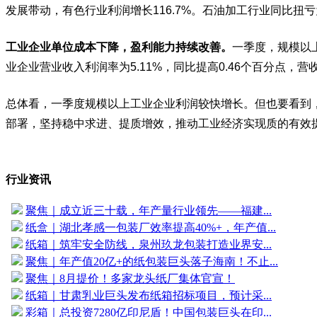
发展带动，有色行业利润增长116.7%。石油加工行业同比扭亏为
工业企业单位成本下降，盈利能力持续改善。
一季度，规模以上
业企业营业收入利润率为5.11%，同比提高0.46个百分点，营
总体看，一季度规模以上工业企业利润较快增长。但也要看到
部署，坚持稳中求进、提质增效，推动工业经济实现质的有效
行业资讯
聚焦｜成立近三十载，年产量行业领先——福建...
纸盒｜湖北孝感一包装厂效率提高40%+，年产值...
纸箱｜筑牢安全防线，泉州玖龙包装打造业界安...
聚焦｜年产值20亿+的纸包装巨头落子海南！不止...
聚焦｜8月提价！多家龙头纸厂集体官宣！
纸箱｜甘肃乳业巨头发布纸箱招标项目，预计采...
彩箱｜总投资7280亿印尼盾！中国包装巨头在印...