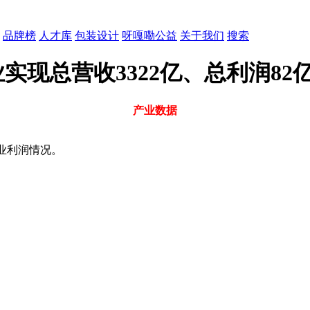
品牌榜
人才库
包装设计
呀嘎嘞公益
关于我们
搜索
现总营收3322亿、总利润82
产业数据
企业利润情况。