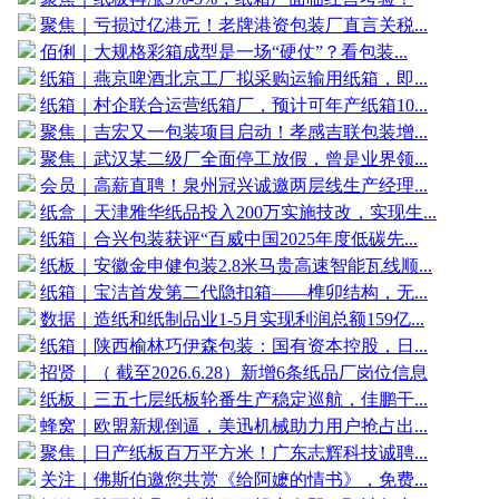
聚焦｜亏损过亿港元！老牌港资包装厂直言关税...
佰俐｜大规格彩箱成型是一场“硬仗”？看包装...
纸箱｜燕京啤酒北京工厂拟采购运输用纸箱，即...
纸箱｜村企联合运营纸箱厂，预计可年产纸箱10...
聚焦｜吉宏又一包装项目启动！孝感吉联包装增...
聚焦｜武汉某二级厂全面停工放假，曾是业界领...
会员｜高薪直聘！泉州冠兴诚邀两层线生产经理...
纸盒｜天津雅华纸品投入200万实施技改，实现生...
纸箱｜合兴包装获评“百威中国2025年度低碳先...
纸板｜安徽金申健包装2.8米马贵高速智能瓦线顺...
纸箱｜宝洁首发第二代隐扣箱——榫卯结构，无...
数据｜造纸和纸制品业1-5月实现利润总额159亿...
纸箱｜陕西榆林巧伊森包装：国有资本控股，日...
招贤｜（ 截至2026.6.28）新增6条纸品厂岗位信息
纸板｜三五七层纸板轮番生产稳定巡航，佳鹏干...
蜂窝｜欧盟新规倒逼，美迅机械助力用户抢占出...
聚焦｜日产纸板百万平方米！广东志辉科技诚聘...
关注｜佛斯伯邀您共赏《给阿嬷的情书》，免费...