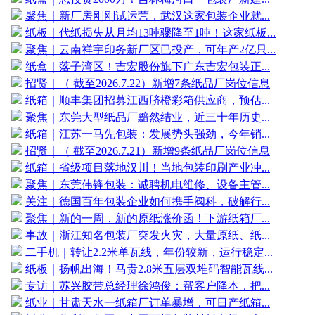
聚焦｜新厂房刚刚试运营，武汉这家包装企业就...
纸板｜代纸损失从月均13吨骤降至1吨！这家纸板...
聚焦｜云南祥宇印务新厂区已投产，可年产2亿只...
纸盒｜落子湾区！吉宏股份旗下广东吉宏包装正...
招贤｜（ 截至2026.7.22）新增7条纸品厂岗位信息
纸箱｜顺丰集团招募江西脐橙彩箱供应商，预估...
聚焦｜东莞大型纸品厂黯然结业，近三十年历史...
纸箱｜江苏一马先包装：发展势头强劲，今年销...
招贤｜（ 截至2026.7.21）新增9条纸品厂岗位信息
纸箱｜省级项目落地汉川！当地包装印刷产业冲...
聚焦｜东莞伟锋包装：诚聘机电维修、设备主管...
关注｜德国百年包装企业如何携手阀科，破解行...
聚焦｜新的一周，新的原纸涨价函！下游纸箱厂...
事故｜浙江知名包装厂突发火灾，大量原纸、纸...
二手机｜转让2.2米单瓦线，年份较新，运行稳定...
纸板｜扬帆出海！马贵2.8米五层双堆码智能瓦线...
专访｜苏兴胶带总经理徐鸿俊：帮客户降本，把...
纸业｜甘肃天水一纸箱厂订单暴增，可日产纸箱...