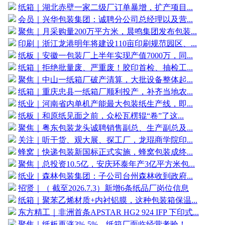
纸箱｜湖北赤壁一家二级厂订单暴增，扩产项目...
会员｜兴华包装集团：诚聘分公司总经理以及营...
聚焦｜月采购量200万平方米，晨鸣集团发布包装...
印刷｜浙江龙港明年将建设110亩印刷规范园区、...
纸板｜安徽一包装厂上半年实现产值7000万，同...
纸箱｜拒绝批量废、严重废！胶印首检、抽检工...
聚焦｜中山一纸箱厂破产清算，大批设备整体起...
纸箱｜重庆忠县一纸箱厂顺利投产，补齐当地农...
纸业｜河南省内单机产能最大包装纸生产线，即...
纸板｜和原纸见面之前，众松瓦楞辊“卷”了这...
聚焦｜粤东包装龙头诚聘销售副总、生产副总及...
关注｜听干货、观大展、探工厂，龙琨商学院印...
蜂窝｜快递包装新国标正式实施，蜂窝包装成终...
聚焦｜总投资10.5亿，安庆环泰年产3亿平方米包...
纸业｜森林包装集团：子公司台州森林收到政府...
招贤｜（ 截至2026.7.3）新增6条纸品厂岗位信息
纸箱｜聚苯乙烯材质+内衬铝膜，这种包装箱保温...
东方精工｜非洲首条APSTAR HG2 924 IFP 下印式...
聚焦｜纸板再涨3%-5%，纸箱厂面临经营考验！