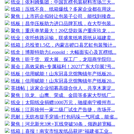
纸业｜依利姆集团：中国瓦楞包装材料市场三大...
纸箱｜压线不良、纸箱爆线？多家企业都在用这...
聚焦｜上市药企拟转让包装子公司，能找到接盘...
纸板｜昌华压板助力进口品牌瓦线，在大型包装...
聚焦｜重庆单笔最大！20亿贷款落户重庆玖龙，...
纸业｜依托铁路运输，联盛浆纸将原纸从福建卖...
纸箱｜总投资1.5亿，内蒙古磴口县艺虹包装预计...
纸盒｜博斯特助力Leopold：大幅面实心及瓦楞纸...
聚焦｜听干货、观大展、探工厂，龙琨商学院印...
展会｜高效采购+专属福利！2027广东大印展7号...
纸板｜信用赋能！山东冠县北馆陶镇年产纸板20...
纸板｜信用赋能！山东冠县北馆陶镇年产纸板20...
英雄帖｜这家企业招募高级合伙人，共享木薯淀...
聚焦｜玖龙、山鹰、荣成、金田等多家大型纸厂...
纸业｜太阳纸业捐赠1000万元，驰援南宁横州市...
纸板｜江苏徐州一家二级厂试生产告捷，市场开...
思耐｜无纺布提手穿插+打包码垛一气呵成，能省...
聚焦｜河北新光3米+瓦线突破50条，领跑超宽幅...
纸箱｜喜报！南安市恒发纸品获评“福建省工业...