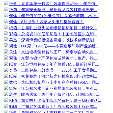
纸盒｜湖北孝感一包装厂效率提高40%+，年产值...
纸箱｜筑牢安全防线，泉州玖龙包装打造业界安...
聚焦｜年产值20亿+的纸包装巨头落子海南！不止...
聚焦｜8月提价！多家龙头纸厂集体官宣！
纸箱｜甘肃乳业巨头发布纸箱招标项目，预计采...
彩箱｜总投资7280亿印尼盾！中国包装巨头在印...
美迅｜深耕蜂窝纸板设备赛道，以技术创新赋能...
聚焦｜680家、1200亿——东莞造纸印刷产业的硬...
关注｜京山轻机荣登智能工厂非标定制自动化集...
聚焦｜东莞市银洲环保包装诚聘英才，生产、维...
纸盒｜江苏恒尚包装：年产值近2亿，目前订单已...
会员｜三隆包装老总寄语——2026职工子女暑期...
纸板｜密集签约！河北新光狂揽多条3米+超宽幅...
数据｜造纸和纸制品业上半年利润总额196亿，同...
纸板｜江苏知名水产企业布局纸包装项目，将引...
聚焦｜陕西这家二级厂年产值约3亿，计划启动二...
BHS｜超宽幅瓦线密集落地的背后，是一场行业认...
彩印｜广东兴艺印刷新工厂办公楼装修工程正式...
纸盒｜总投资2000万！吉林梅河口一包装厂新建...