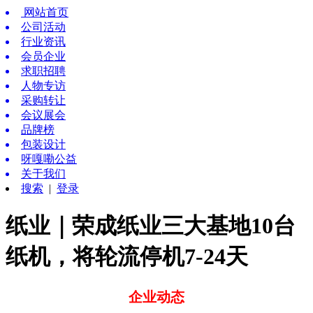
网站首页
公司活动
行业资讯
会员企业
求职招聘
人物专访
采购转让
会议展会
品牌榜
包装设计
呀嘎嘞公益
关于我们
搜索
|
登录
纸业｜荣成纸业三大基地10台
纸机，将轮流停机7-24天
企业动态