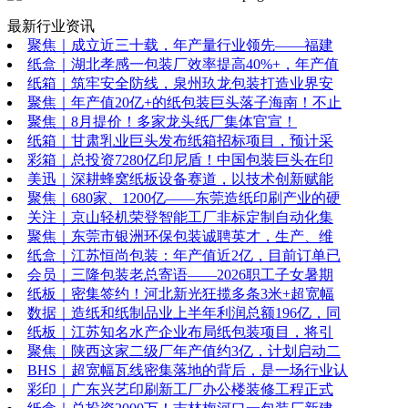
最新行业资讯
聚焦｜成立近三十载，年产量行业领先——福建
纸盒｜湖北孝感一包装厂效率提高40%+，年产值
纸箱｜筑牢安全防线，泉州玖龙包装打造业界安
聚焦｜年产值20亿+的纸包装巨头落子海南！不止
聚焦｜8月提价！多家龙头纸厂集体官宣！
纸箱｜甘肃乳业巨头发布纸箱招标项目，预计采
彩箱｜总投资7280亿印尼盾！中国包装巨头在印
美迅｜深耕蜂窝纸板设备赛道，以技术创新赋能
聚焦｜680家、1200亿——东莞造纸印刷产业的硬
关注｜京山轻机荣登智能工厂非标定制自动化集
聚焦｜东莞市银洲环保包装诚聘英才，生产、维
纸盒｜江苏恒尚包装：年产值近2亿，目前订单已
会员｜三隆包装老总寄语——2026职工子女暑期
纸板｜密集签约！河北新光狂揽多条3米+超宽幅
数据｜造纸和纸制品业上半年利润总额196亿，同
纸板｜江苏知名水产企业布局纸包装项目，将引
聚焦｜陕西这家二级厂年产值约3亿，计划启动二
BHS｜超宽幅瓦线密集落地的背后，是一场行业认
彩印｜广东兴艺印刷新工厂办公楼装修工程正式