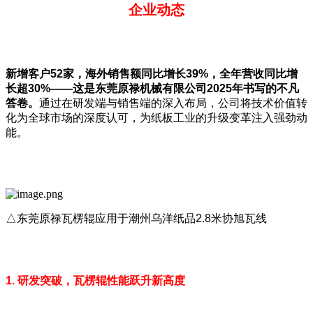
企业动态
新增客户
52
家，海外销售额同比增长39%
，全年营收同比增
长超30%——
这是东莞原禄机械有限公司2025
年书写的不凡
答卷。
通过在研发端与销售端的深入布局，公司将技术价值转
化为全球市场的深度认可，为纸板工业的升级变革注入强劲动
能。
△东莞原禄瓦楞辊应用于潮州乌洋纸品2.8米协旭瓦线
1. 研发突破，瓦楞辊性能跃升新高度