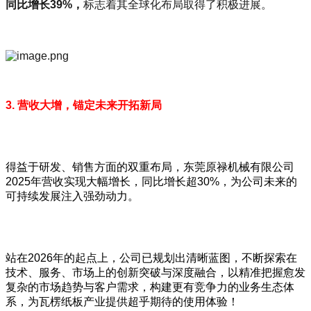
同比增长
39%
，
标志着其全球化布局取得了积极进展。
3. 营收大增，锚定未来开拓新局
得益于研发、销售方面的双重布局，东莞原禄机械有限公司
2025年营收实现大幅增长，同比增长超30%，为公司未来的
可持续发展注入强劲动力。
站在2026年的起点上，公司已规划出清晰蓝图，不断探索在
技术、服务、市场上的创新突破与深度融合，以精准把握愈发
复杂的市场趋势与客户需求，构建更有竞争力的业务生态体
系，为瓦楞纸板产业提供超乎期待的使用体验！