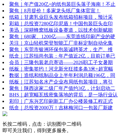
聚焦｜年产值20亿+的纸包装巨头落子海南！不止
聚焦｜8月提价！多家龙头纸厂集体官宣！
纸箱｜甘肃乳业巨头发布纸箱招标项目，预计采
彩箱｜总投资7280亿印尼盾！中国包装巨头在印
美迅｜深耕蜂窝纸板设备赛道，以技术创新赋能
聚焦｜680家、1200亿——东莞造纸印刷产业的硬
关注｜京山轻机荣登智能工厂非标定制自动化集
聚焦｜东莞市银洲环保包装诚聘英才，生产、维
纸盒｜江苏恒尚包装：年产值近2亿，目前订单已
会员｜三隆包装老总寄语——2026职工子女暑期
纸板｜密集签约！河北新光狂揽多条3米+超宽幅
数据｜造纸和纸制品业上半年利润总额196亿，同
纸板｜江苏知名水产企业布局纸包装项目，将引
聚焦｜陕西这家二级厂年产值约3亿，计划启动二
BHS｜超宽幅瓦线密集落地的背后，是一场行业认
彩印｜广东兴艺印刷新工厂办公楼装修工程正式
纸盒｜总投资2000万！吉林梅河口一包装厂新建
长按二维码，点击：识别图中二维码
即可关注我们，得到更多服务。