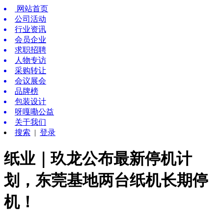
网站首页
公司活动
行业资讯
会员企业
求职招聘
人物专访
采购转让
会议展会
品牌榜
包装设计
呀嘎嘞公益
关于我们
搜索
|
登录
纸业｜玖龙公布最新停机计
划，东莞基地两台纸机长期停
机！