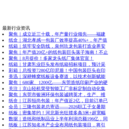
最新行业资讯
聚焦｜成立近三十载，年产量行业领先——福建
纸盒｜湖北孝感一包装厂效率提高40%+，年产值
纸箱｜筑牢安全防线，泉州玖龙包装打造业界安
聚焦｜年产值20亿+的纸包装巨头落子海南！不止
聚焦｜8月提价！多家龙头纸厂集体官宣！
纸箱｜甘肃乳业巨头发布纸箱招标项目，预计采
彩箱｜总投资7280亿印尼盾！中国包装巨头在印
美迅｜深耕蜂窝纸板设备赛道，以技术创新赋能
聚焦｜680家、1200亿——东莞造纸印刷产业的硬
关注｜京山轻机荣登智能工厂非标定制自动化集
聚焦｜东莞市银洲环保包装诚聘英才，生产、维
纸盒｜江苏恒尚包装：年产值近2亿，目前订单已
会员｜三隆包装老总寄语——2026职工子女暑期
纸板｜密集签约！河北新光狂揽多条3米+超宽幅
数据｜造纸和纸制品业上半年利润总额196亿，同
纸板｜江苏知名水产企业布局纸包装项目，将引