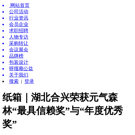
网站首页
公司活动
行业资讯
会员企业
求职招聘
人物专访
采购转让
会议展会
品牌榜
包装设计
呀嘎嘞公益
关于我们
搜索
|
登录
纸箱｜湖北合兴荣获元气森
林“最具信赖奖”与“年度优秀
奖”