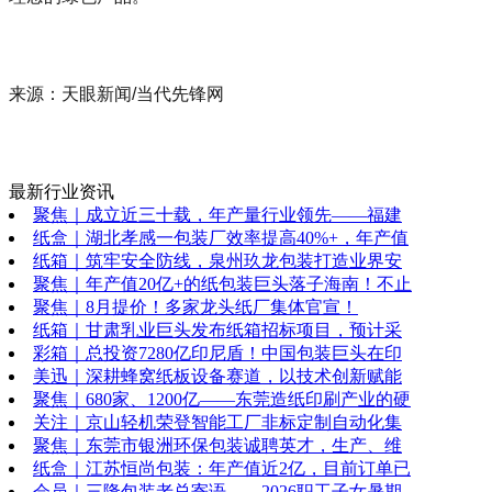
来源：天眼新闻/当代先锋网
最新行业资讯
聚焦｜成立近三十载，年产量行业领先——福建
纸盒｜湖北孝感一包装厂效率提高40%+，年产值
纸箱｜筑牢安全防线，泉州玖龙包装打造业界安
聚焦｜年产值20亿+的纸包装巨头落子海南！不止
聚焦｜8月提价！多家龙头纸厂集体官宣！
纸箱｜甘肃乳业巨头发布纸箱招标项目，预计采
彩箱｜总投资7280亿印尼盾！中国包装巨头在印
美迅｜深耕蜂窝纸板设备赛道，以技术创新赋能
聚焦｜680家、1200亿——东莞造纸印刷产业的硬
关注｜京山轻机荣登智能工厂非标定制自动化集
聚焦｜东莞市银洲环保包装诚聘英才，生产、维
纸盒｜江苏恒尚包装：年产值近2亿，目前订单已
会员｜三隆包装老总寄语——2026职工子女暑期