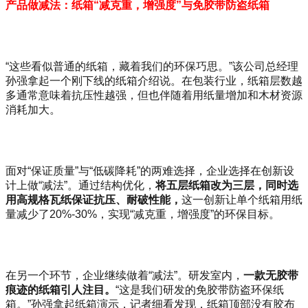
产品做减法：纸箱“减克重，增强度”与免胶带防盗纸箱
“这些看似普通的纸箱，藏着我们的环保巧思。”该公司总经理
孙强拿起一个刚下线的纸箱介绍说。在包装行业，纸箱层数越
多通常意味着抗压性越强，但也伴随着用纸量增加和木材资源
消耗加大。
面对“保证质量”与“低碳降耗”的两难选择，企业选择在创新设
计上做“减法”。
通过结构优化，
将五层纸箱改为三层，同时选
用高规格瓦纸保证抗压、耐破性能，
这一创新让单个纸箱用纸
量减少了
20%-30%，实现“减克重，增强度”的环保目标。
在另一个环节，企业继续做着“减法”。研发室内，
一款无胶带
痕迹的纸箱引人注目。
“这是我们研发的免胶带防盗环保纸
箱。”孙强拿起纸箱演示，记者细看发现，纸箱顶部没有胶布