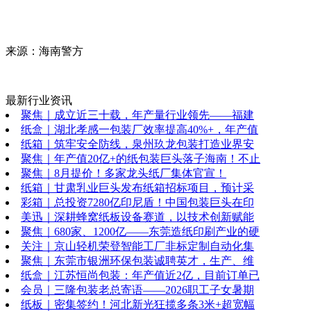
来源：海南警方
最新行业资讯
聚焦｜成立近三十载，年产量行业领先——福建
纸盒｜湖北孝感一包装厂效率提高40%+，年产值
纸箱｜筑牢安全防线，泉州玖龙包装打造业界安
聚焦｜年产值20亿+的纸包装巨头落子海南！不止
聚焦｜8月提价！多家龙头纸厂集体官宣！
纸箱｜甘肃乳业巨头发布纸箱招标项目，预计采
彩箱｜总投资7280亿印尼盾！中国包装巨头在印
美迅｜深耕蜂窝纸板设备赛道，以技术创新赋能
聚焦｜680家、1200亿——东莞造纸印刷产业的硬
关注｜京山轻机荣登智能工厂非标定制自动化集
聚焦｜东莞市银洲环保包装诚聘英才，生产、维
纸盒｜江苏恒尚包装：年产值近2亿，目前订单已
会员｜三隆包装老总寄语——2026职工子女暑期
纸板｜密集签约！河北新光狂揽多条3米+超宽幅