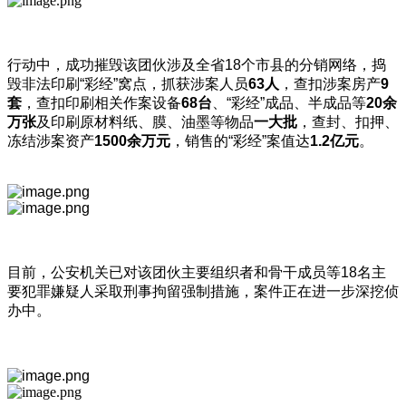
行动中，成功摧毁该团伙涉及全省18个市县的分销网络，捣
毁非法印刷“彩经”窝点，抓获涉案人员
63
人
，查扣涉案房产
9
套
，查扣印刷相关作案设备
68
台
、“彩经”成品、半成品等
20
余
万张
及印刷原材料纸、膜、油墨等物品
一大批
，查封、扣押、
冻结涉案资产
1500
余万元
，销售的“彩经”案值达
1.2
亿元
。
目前，公安机关已对该团伙主要组织者和骨干成员等18名主
要犯罪嫌疑人采取刑事拘留强制措施，案件正在进一步深挖侦
办中。