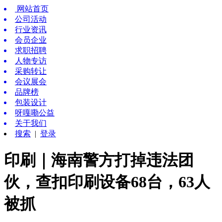
网站首页
公司活动
行业资讯
会员企业
求职招聘
人物专访
采购转让
会议展会
品牌榜
包装设计
呀嘎嘞公益
关于我们
搜索
|
登录
印刷｜海南警方打掉违法团
伙，查扣印刷设备68台，63人
被抓