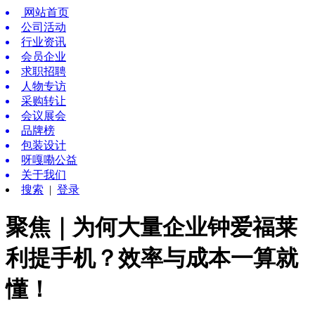
网站首页
公司活动
行业资讯
会员企业
求职招聘
人物专访
采购转让
会议展会
品牌榜
包装设计
呀嘎嘞公益
关于我们
搜索
|
登录
聚焦｜为何大量企业钟爱福莱
利提手机？效率与成本一算就
懂！