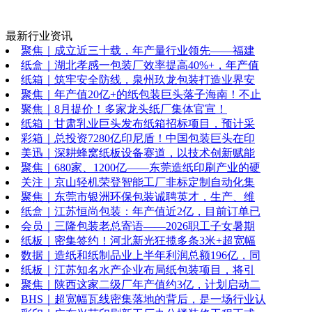
最新行业资讯
聚焦｜成立近三十载，年产量行业领先——福建
纸盒｜湖北孝感一包装厂效率提高40%+，年产值
纸箱｜筑牢安全防线，泉州玖龙包装打造业界安
聚焦｜年产值20亿+的纸包装巨头落子海南！不止
聚焦｜8月提价！多家龙头纸厂集体官宣！
纸箱｜甘肃乳业巨头发布纸箱招标项目，预计采
彩箱｜总投资7280亿印尼盾！中国包装巨头在印
美迅｜深耕蜂窝纸板设备赛道，以技术创新赋能
聚焦｜680家、1200亿——东莞造纸印刷产业的硬
关注｜京山轻机荣登智能工厂非标定制自动化集
聚焦｜东莞市银洲环保包装诚聘英才，生产、维
纸盒｜江苏恒尚包装：年产值近2亿，目前订单已
会员｜三隆包装老总寄语——2026职工子女暑期
纸板｜密集签约！河北新光狂揽多条3米+超宽幅
数据｜造纸和纸制品业上半年利润总额196亿，同
纸板｜江苏知名水产企业布局纸包装项目，将引
聚焦｜陕西这家二级厂年产值约3亿，计划启动二
BHS｜超宽幅瓦线密集落地的背后，是一场行业认