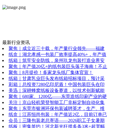
最新行业资讯
聚焦｜成立近三十载，年产量行业领先——福建
纸盒｜湖北孝感一包装厂效率提高40%+，年产值
纸箱｜筑牢安全防线，泉州玖龙包装打造业界安
聚焦｜年产值20亿+的纸包装巨头落子海南！不止
聚焦｜8月提价！多家龙头纸厂集体官宣！
纸箱｜甘肃乳业巨头发布纸箱招标项目，预计采
彩箱｜总投资7280亿印尼盾！中国包装巨头在印
美迅｜深耕蜂窝纸板设备赛道，以技术创新赋能
聚焦｜680家、1200亿——东莞造纸印刷产业的硬
关注｜京山轻机荣登智能工厂非标定制自动化集
聚焦｜东莞市银洲环保包装诚聘英才，生产、维
纸盒｜江苏恒尚包装：年产值近2亿，目前订单已
会员｜三隆包装老总寄语——2026职工子女暑期
纸板｜密集签约！河北新光狂揽多条3米+超宽幅