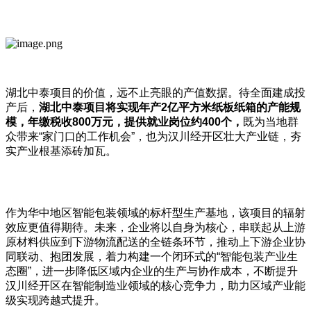
湖北中泰项目的价值，远不止亮眼的产值数据。待全面建成投
产后，
湖北中泰项目将实现年产
2
亿平方米纸板纸箱的产能规
模，年缴税收800
万元，提供就业岗位约400
个，
既为当地群
众带来“家门口的工作机会”，也为汉川经开区壮大产业链，夯
实产业根基添砖加瓦。
作为华中地区智能包装领域的标杆型生产基地，该项目的辐射
效应更值得期待。未来，企业将以自身为核心，串联起从上游
原材料供应到下游物流配送的全链条环节，推动上下游企业协
同联动、抱团发展，着力构建一个闭环式的“智能包装产业生
态圈”，进一步降低区域内企业的生产与协作成本，不断提升
汉川经开区在智能制造业领域的核心竞争力，助力区域产业能
级实现跨越式提升。