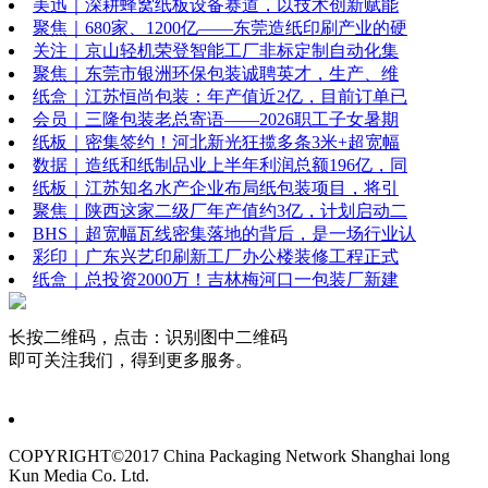
美迅｜深耕蜂窝纸板设备赛道，以技术创新赋能
聚焦｜680家、1200亿——东莞造纸印刷产业的硬
关注｜京山轻机荣登智能工厂非标定制自动化集
聚焦｜东莞市银洲环保包装诚聘英才，生产、维
纸盒｜江苏恒尚包装：年产值近2亿，目前订单已
会员｜三隆包装老总寄语——2026职工子女暑期
纸板｜密集签约！河北新光狂揽多条3米+超宽幅
数据｜造纸和纸制品业上半年利润总额196亿，同
纸板｜江苏知名水产企业布局纸包装项目，将引
聚焦｜陕西这家二级厂年产值约3亿，计划启动二
BHS｜超宽幅瓦线密集落地的背后，是一场行业认
彩印｜广东兴艺印刷新工厂办公楼装修工程正式
纸盒｜总投资2000万！吉林梅河口一包装厂新建
长按二维码，点击：识别图中二维码
即可关注我们，得到更多服务。
COPYRIGHT©2017 China Packaging Network
Shanghai long
Kun Media Co. Ltd.