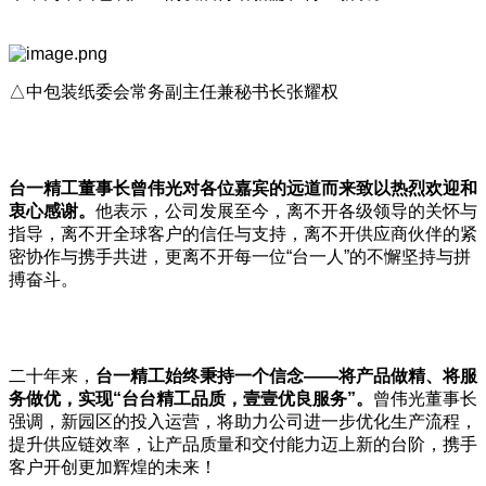
△中包装纸委会常务副主任兼秘书长张耀权
台一精工董事长曾伟光对各位嘉宾的远道而来致以热烈欢迎和
衷心感谢。
他表示，公司发展至今，离不开各级领导的关怀与
指导，离不开全球客户的信任与支持，离不开供应商伙伴的紧
密协作与携手共进，更离不开每一位“台一人”的不懈坚持与拼
搏奋斗。
二十年来，
台一精工始终秉持一个信念
——
将产品做精、将服
务做优，实现“
台台精工品质，壹壹优良服务”
。
曾伟光董事长
强调，新园区的投入运营，将助力公司进一步优化生产流程，
提升供应链效率，让产品质量和交付能力迈上新的台阶，携手
客户开创更加辉煌的未来！