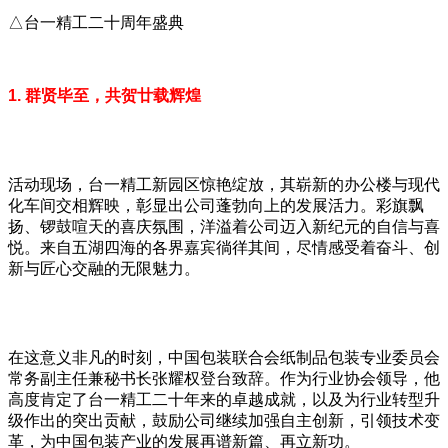
△台一精工二十周年盛典
1. 群贤毕至，共贺廿载辉煌
活动现场，台一精工新园区惊艳绽放，其崭新的办公楼与现代
化车间交相辉映，彰显出公司蓬勃向上的发展活力。彩旗飘
扬、锣鼓喧天的喜庆氛围，洋溢着公司迈入新纪元的自信与喜
悦。来自五湖四海的各界嘉宾徜徉其间，尽情感受着奋斗、创
新与匠心交融的无限魅力。
在这意义非凡的时刻，中国包装联合会纸制品包装专业委员会
常务副主任兼秘书长张耀权登台致辞。作为行业协会领导，他
高度肯定了台一精工二十年来的卓越成就，以及为行业转型升
级作出的突出贡献，鼓励公司继续加强自主创新，引领技术变
革，为中国包装产业的发展再谱新篇、再立新功。