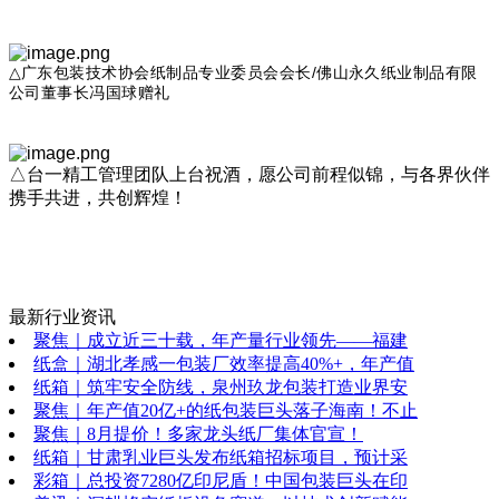
△
广东包装技术协会纸制品专业委员会会长/佛山永久纸业制品有限
公司董事长冯国球赠礼
△台一精工管理团队上台祝酒，愿公司前程似锦，与各界伙伴
携手共进，共创辉煌！
最新行业资讯
聚焦｜成立近三十载，年产量行业领先——福建
纸盒｜湖北孝感一包装厂效率提高40%+，年产值
纸箱｜筑牢安全防线，泉州玖龙包装打造业界安
聚焦｜年产值20亿+的纸包装巨头落子海南！不止
聚焦｜8月提价！多家龙头纸厂集体官宣！
纸箱｜甘肃乳业巨头发布纸箱招标项目，预计采
彩箱｜总投资7280亿印尼盾！中国包装巨头在印