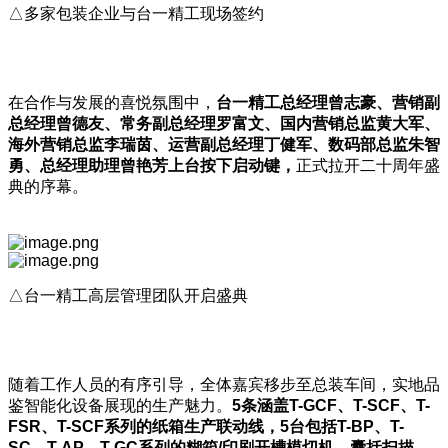
△多家包装企业与台一精工现场签约
在合作与发展的喜悦氛围中，
台一精工总经理曾志豪、营销副
总经理曾德友、常务副总经理罗富文、国内营销总监黄大军、
海外营销总监李瑞茵、运营副总经理丁健军、数码部总监朱智
勇、总经理助理曾艳芳上台按下启动键，
正式拉开二十周年盛
典的序幕。
△台一精工高层管理团队开启盛典
随着工作人员的有序引导，全体嘉宾移步至总装车间，实地品
鉴智能化设备展现的生产魅力。
5
条涵盖T-GCF
、T-SCF
、T-
FSR
、T-SCF
系列的纸箱生产联动线，5
台包括T-BP
、T-
SC
、T-AP
、T-GC
系列的糊箱/
印刷开槽模切机，囊括扫描、