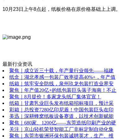
10月23日上午8点起，纸板价格在原价格基础上上调。
最新行业资讯
聚焦｜成立近三十载，年产量行业领先——福建
纸盒｜湖北孝感一包装厂效率提高40%+，年产值
纸箱｜筑牢安全防线，泉州玖龙包装打造业界安
聚焦｜年产值20亿+的纸包装巨头落子海南！不止
聚焦｜8月提价！多家龙头纸厂集体官宣！
纸箱｜甘肃乳业巨头发布纸箱招标项目，预计采
彩箱｜总投资7280亿印尼盾！中国包装巨头在印
美迅｜深耕蜂窝纸板设备赛道，以技术创新赋能
聚焦｜680家、1200亿——东莞造纸印刷产业的硬
关注｜京山轻机荣登智能工厂非标定制自动化集
聚焦｜东莞市银洲环保包装诚聘英才，生产、维