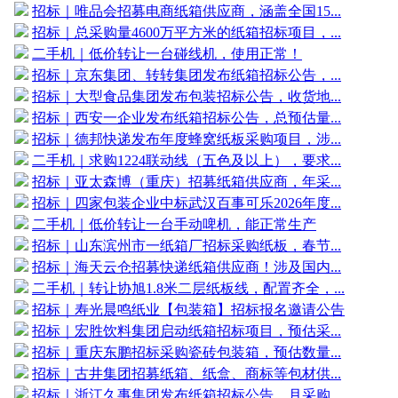
招标｜唯品会招募电商纸箱供应商，涵盖全国15...
招标｜总采购量4600万平方米的纸箱招标项目，...
二手机｜低价转让一台碰线机，使用正常！
招标｜京东集团、转转集团发布纸箱招标公告，...
招标｜大型食品集团发布包装招标公告，收货地...
招标｜西安一企业发布纸箱招标公告，总预估量...
招标｜德邦快递发布年度蜂窝纸板采购项目，涉...
二手机｜求购1224联动线（五色及以上），要求...
招标｜亚太森博（重庆）招募纸箱供应商，年采...
招标｜四家包装企业中标武汉百事可乐2026年度...
二手机｜低价转让一台手动啤机，能正常生产
招标｜山东滨州市一纸箱厂招标采购纸板，春节...
招标｜海天云仓招募快递纸箱供应商！涉及国内...
二手机｜转让协旭1.8米二层纸板线，配置齐全，...
招标｜寿光晨鸣纸业【包装箱】招标报名邀请公告
招标｜宏胜饮料集团启动纸箱招标项目，预估采...
招标｜重庆东鹏招标采购瓷砖包装箱，预估数量...
招标｜古井集团招募纸箱、纸盒、商标等包材供...
招标｜浙江久事集团发布纸箱招标公告，月采购...