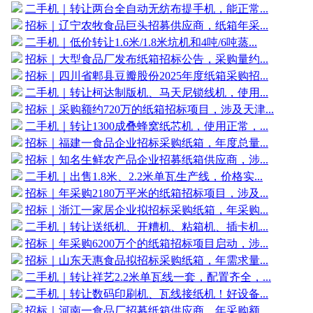
二手机｜转让两台全自动无纺布提手机，能正常...
招标｜辽宁农牧食品巨头招募供应商，纸箱年采...
二手机｜低价转让1.6米/1.8米坑机和4吨/6吨蒸...
招标｜大型食品厂发布纸箱招标公告，采购量约...
招标｜四川省郫县豆瓣股份2025年度纸箱采购招...
二手机｜转让柯达制版机、马天尼锁线机，使用...
招标｜采购额约720万的纸箱招标项目，涉及天津...
二手机｜转让1300成叠蜂窝纸芯机，使用正常，...
招标｜福建一食品企业招标采购纸箱，年度总量...
招标｜知名生鲜农产品企业招募纸箱供应商，涉...
二手机｜出售1.8米、2.2米单瓦生产线，价格实...
招标｜年采购2180万平米的纸箱招标项目，涉及...
招标｜浙江一家居企业拟招标采购纸箱，年采购...
二手机｜转让送纸机、开糟机、粘箱机、插卡机...
招标｜年采购6200万个的纸箱招标项目启动，涉...
招标｜山东天惠食品拟招标采购纸箱，年需求量...
二手机｜转让祥艺2.2米单瓦线一套，配置齐全，...
二手机｜转让数码印刷机、瓦线接纸机！好设备...
招标｜河南一食品厂招募纸箱供应商，年采购额...