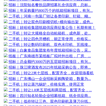
招标｜沈阳知名餐饮品牌招募礼盒供应商，总标...
招标｜年采购量约800万个的纸箱招标项目，有兴...
二手机｜河南一包装厂转让各类印刷、钉箱、糊...
二手机｜转让双色印刷模切机+横向输出架，成色...
招标｜娃哈哈集团纸箱供应商征集公告！长期有效！
二手机｜转让大规格全自动粘箱机，成色新，处...
二手机｜转让四色开槽机，能正常使用，价格实...
二手机｜转让数码印刷机、双色水印机、瓦线接...
招标｜白象食品集团发布年度纸箱招标公告，采...
纸板｜广东南雄市某纸板厂拟对外出租，厂房、...
招标｜总金额约3000万的五层箱招标项目，有兴...
招标｜珠江啤酒发布2025年纸箱采购公告，即将...
二手机｜转让2米七层线，配置齐全，欢迎现场看机
招标｜广东佛山一企业招标采购陶瓷箱，数量为...
二手机｜转让蒸汽锅炉，价格实惠，使用正常
二手机｜转让1.8米五层线和两层线，配置齐全，...
招标｜四川知名轮胎企业招募纸箱、纸盒供应商...
二手机｜低价转让三色、双色印刷机及薄刀分纸...