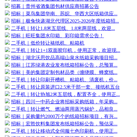
招募｜贵州省酒集团包材供应商招募公告
招标｜菜鸟集团华南、苏皖、华西大区纸箱供应...
招标｜极兔快递湖北代理区2025-2026年度纸箱招...
二手机｜转让1.8米五层线、1.8米两层线，欢迎...
招标｜旺旺集团水印箱、彩印箱需求公告！
二手机｜低价转让裱纸机、粘箱机
二手机｜转让1+1双面胶印机，使用正常，欢迎现...
招标｜湖北沃思饮品高端山泉水纸箱采购项目招...
招标｜江苏绿港农业发布纸箱招标公告，总预算...
招标｜美的集团定制包材品类（缠绕膜、蜂窝纸...
二手机｜转让印刷开槽机、粘箱机、清废机，价...
二手机｜转让原装进口2.5米干部一套、接纸机五台
二手机｜转让协旭2米五层线，配置齐全，使用正...
招标｜四川一中药企业将招标采购纸箱，年采购...
二手机｜转让燃气、燃油两用蒸汽锅炉，品相良...
招标｜采购量约2000万个的纸箱招标项目，有兴...
招标｜宏胜饮料集团发布纸箱招标公告，预估采...
二手机｜转让移动式全伺服七色印刷机，使用正...