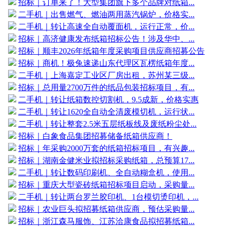
招标｜订单来了！大型集团旗下多个品牌对纸箱...
二手机｜出售燃气、燃油两用蒸汽锅炉，价格实...
二手机｜转让高速全自动覆面机，运行正常，价...
招标｜高济健康发布纸箱招标公告！涉及华中、...
招标｜顺丰2026年纸箱年度采购项目供应商招募公告
招标｜商机！极兔速递山东代理区瓦楞纸箱年度...
二手机｜上海嘉定工业区厂房出租，苏州某三级...
招标｜总用量2700万件的纸品包装招标项目，有...
二手机｜转让纸箱数控切割机，9.5成新，价格实惠
二手机｜转让1620全自动全清废模切机，运行状...
二手机｜转让整套2.5米五层纸板线及废纸粉尘处...
招标｜白象食品集团招募储备纸箱供应商！
招标｜年采购2000万套的纸箱招标项目，有兴趣...
招标｜湖南金健米业拟招标采购纸箱，总预算17...
二手机｜转让数码印刷机、全自动糊盒机，使用...
招标｜重庆大型瓷砖纸箱招标项目启动，采购量...
二手机｜转让两台罗兰胶印机、1台模切烫印机，...
招标｜农业巨头拟招募纸箱供应商，预估采购量...
招标｜浙江森马服饰、江苏洽康食品拟招募纸箱...