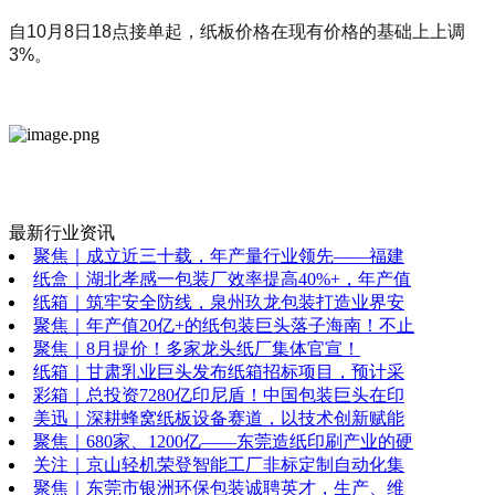
自10月8日18点接单起，纸板价格在现有价格的基础上上调
3%。
最新行业资讯
聚焦｜成立近三十载，年产量行业领先——福建
纸盒｜湖北孝感一包装厂效率提高40%+，年产值
纸箱｜筑牢安全防线，泉州玖龙包装打造业界安
聚焦｜年产值20亿+的纸包装巨头落子海南！不止
聚焦｜8月提价！多家龙头纸厂集体官宣！
纸箱｜甘肃乳业巨头发布纸箱招标项目，预计采
彩箱｜总投资7280亿印尼盾！中国包装巨头在印
美迅｜深耕蜂窝纸板设备赛道，以技术创新赋能
聚焦｜680家、1200亿——东莞造纸印刷产业的硬
关注｜京山轻机荣登智能工厂非标定制自动化集
聚焦｜东莞市银洲环保包装诚聘英才，生产、维