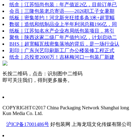
纸盒｜江苏恒尚包装：年产值近2亿，目前订单已
会员｜三隆包装老总寄语——2026职工子女暑期
纸板｜密集签约！河北新光狂揽多条3米+超宽幅
数据｜造纸和纸制品业上半年利润总额196亿，同
纸板｜江苏知名水产企业布局纸包装项目，将引
聚焦｜陕西这家二级厂年产值约3亿，计划启动二
BHS｜超宽幅瓦线密集落地的背后，是一场行业认
彩印｜广东兴艺印刷新工厂办公楼装修工程正式
纸盒｜总投资2000万！吉林梅河口一包装厂新建
长按二维码，点击：识别图中二维码
即可关注我们，得到更多服务。
COPYRIGHT©2017 China Packaging Network
Shanghai long
Kun Media Co. Ltd.
沪ICP备17001486号
好包装网
上海龙琨文化传媒有限公司