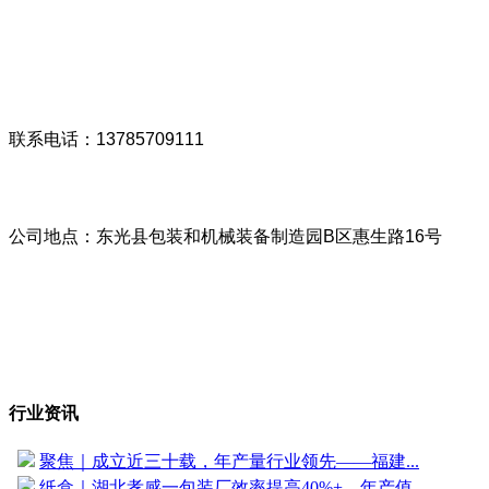
联系电话：13785709111
公司地点：东光县包装和机械装备制造园B区惠生路16号
行业资讯
聚焦｜成立近三十载，年产量行业领先——福建...
纸盒｜湖北孝感一包装厂效率提高40%+，年产值...