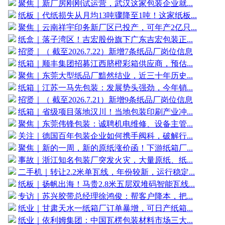
聚焦｜新厂房刚刚试运营，武汉这家包装企业就...
纸板｜代纸损失从月均13吨骤降至1吨！这家纸板...
聚焦｜云南祥宇印务新厂区已投产，可年产2亿只...
纸盒｜落子湾区！吉宏股份旗下广东吉宏包装正...
招贤｜（ 截至2026.7.22）新增7条纸品厂岗位信息
纸箱｜顺丰集团招募江西脐橙彩箱供应商，预估...
聚焦｜东莞大型纸品厂黯然结业，近三十年历史...
纸箱｜江苏一马先包装：发展势头强劲，今年销...
招贤｜（ 截至2026.7.21）新增9条纸品厂岗位信息
纸箱｜省级项目落地汉川！当地包装印刷产业冲...
聚焦｜东莞伟锋包装：诚聘机电维修、设备主管...
关注｜德国百年包装企业如何携手阀科，破解行...
聚焦｜新的一周，新的原纸涨价函！下游纸箱厂...
事故｜浙江知名包装厂突发火灾，大量原纸、纸...
二手机｜转让2.2米单瓦线，年份较新，运行稳定...
纸板｜扬帆出海！马贵2.8米五层双堆码智能瓦线...
专访｜苏兴胶带总经理徐鸿俊：帮客户降本，把...
纸业｜甘肃天水一纸箱厂订单暴增，可日产纸箱...
纸业｜依利姆集团：中国瓦楞包装材料市场三大...