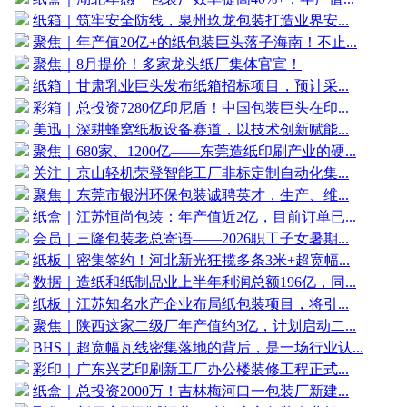
纸箱｜筑牢安全防线，泉州玖龙包装打造业界安...
聚焦｜年产值20亿+的纸包装巨头落子海南！不止...
聚焦｜8月提价！多家龙头纸厂集体官宣！
纸箱｜甘肃乳业巨头发布纸箱招标项目，预计采...
彩箱｜总投资7280亿印尼盾！中国包装巨头在印...
美迅｜深耕蜂窝纸板设备赛道，以技术创新赋能...
聚焦｜680家、1200亿——东莞造纸印刷产业的硬...
关注｜京山轻机荣登智能工厂非标定制自动化集...
聚焦｜东莞市银洲环保包装诚聘英才，生产、维...
纸盒｜江苏恒尚包装：年产值近2亿，目前订单已...
会员｜三隆包装老总寄语——2026职工子女暑期...
纸板｜密集签约！河北新光狂揽多条3米+超宽幅...
数据｜造纸和纸制品业上半年利润总额196亿，同...
纸板｜江苏知名水产企业布局纸包装项目，将引...
聚焦｜陕西这家二级厂年产值约3亿，计划启动二...
BHS｜超宽幅瓦线密集落地的背后，是一场行业认...
彩印｜广东兴艺印刷新工厂办公楼装修工程正式...
纸盒｜总投资2000万！吉林梅河口一包装厂新建...