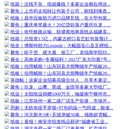
纸箱｜压线不良、纸箱爆线？多家企业都在用这...
聚焦｜上市药企拟转让包装子公司，能找到接盘...
纸板｜昌华压板助力进口品牌瓦线，在大型包装...
聚焦｜重庆单笔最大！20亿贷款落户重庆玖龙，...
纸业｜依托铁路运输，联盛浆纸将原纸从福建卖...
纸箱｜总投资1.5亿，内蒙古磴口县艺虹包装预计...
纸盒｜博斯特助力Leopold：大幅面实心及瓦楞纸...
聚焦｜听干货、观大展、探工厂，龙琨商学院印...
展会｜高效采购+专属福利！2027广东大印展7号...
纸板｜信用赋能！山东冠县北馆陶镇年产纸板20...
纸板｜信用赋能！山东冠县北馆陶镇年产纸板20...
英雄帖｜这家企业招募高级合伙人，共享木薯淀...
聚焦｜玖龙、山鹰、荣成、金田等多家大型纸厂...
纸业｜太阳纸业捐赠1000万元，驰援南宁横州市...
纸板｜江苏徐州一家二级厂试生产告捷，市场开...
思耐｜无纺布提手穿插+打包码垛一气呵成，能省...
聚焦｜河北新光3米+瓦线突破50条，领跑超宽幅...
纸箱｜喜报！南安市恒发纸品获评“福建省工业...
纸箱｜湖北赤壁一家二级厂订单暴增，扩产项目...