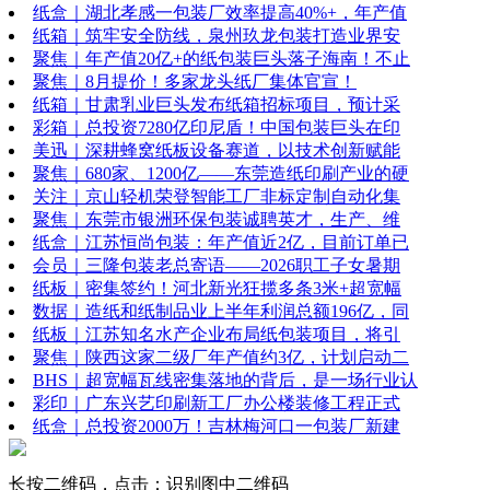
纸盒｜湖北孝感一包装厂效率提高40%+，年产值
纸箱｜筑牢安全防线，泉州玖龙包装打造业界安
聚焦｜年产值20亿+的纸包装巨头落子海南！不止
聚焦｜8月提价！多家龙头纸厂集体官宣！
纸箱｜甘肃乳业巨头发布纸箱招标项目，预计采
彩箱｜总投资7280亿印尼盾！中国包装巨头在印
美迅｜深耕蜂窝纸板设备赛道，以技术创新赋能
聚焦｜680家、1200亿——东莞造纸印刷产业的硬
关注｜京山轻机荣登智能工厂非标定制自动化集
聚焦｜东莞市银洲环保包装诚聘英才，生产、维
纸盒｜江苏恒尚包装：年产值近2亿，目前订单已
会员｜三隆包装老总寄语——2026职工子女暑期
纸板｜密集签约！河北新光狂揽多条3米+超宽幅
数据｜造纸和纸制品业上半年利润总额196亿，同
纸板｜江苏知名水产企业布局纸包装项目，将引
聚焦｜陕西这家二级厂年产值约3亿，计划启动二
BHS｜超宽幅瓦线密集落地的背后，是一场行业认
彩印｜广东兴艺印刷新工厂办公楼装修工程正式
纸盒｜总投资2000万！吉林梅河口一包装厂新建
长按二维码，点击：识别图中二维码