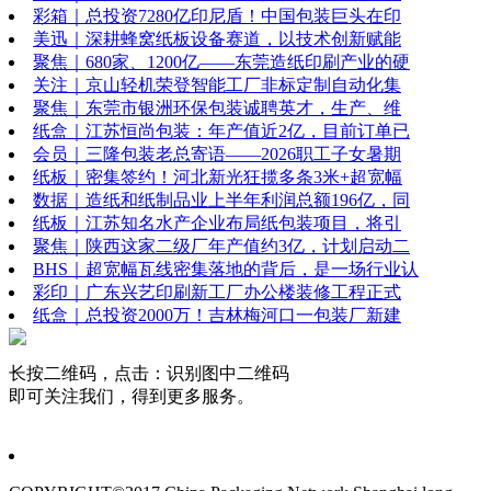
彩箱｜总投资7280亿印尼盾！中国包装巨头在印
美迅｜深耕蜂窝纸板设备赛道，以技术创新赋能
聚焦｜680家、1200亿——东莞造纸印刷产业的硬
关注｜京山轻机荣登智能工厂非标定制自动化集
聚焦｜东莞市银洲环保包装诚聘英才，生产、维
纸盒｜江苏恒尚包装：年产值近2亿，目前订单已
会员｜三隆包装老总寄语——2026职工子女暑期
纸板｜密集签约！河北新光狂揽多条3米+超宽幅
数据｜造纸和纸制品业上半年利润总额196亿，同
纸板｜江苏知名水产企业布局纸包装项目，将引
聚焦｜陕西这家二级厂年产值约3亿，计划启动二
BHS｜超宽幅瓦线密集落地的背后，是一场行业认
彩印｜广东兴艺印刷新工厂办公楼装修工程正式
纸盒｜总投资2000万！吉林梅河口一包装厂新建
长按二维码，点击：识别图中二维码
即可关注我们，得到更多服务。