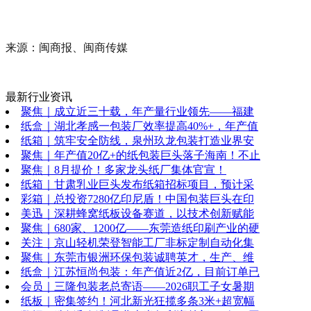
来源：闽商报、闽商传媒
最新行业资讯
聚焦｜成立近三十载，年产量行业领先——福建
纸盒｜湖北孝感一包装厂效率提高40%+，年产值
纸箱｜筑牢安全防线，泉州玖龙包装打造业界安
聚焦｜年产值20亿+的纸包装巨头落子海南！不止
聚焦｜8月提价！多家龙头纸厂集体官宣！
纸箱｜甘肃乳业巨头发布纸箱招标项目，预计采
彩箱｜总投资7280亿印尼盾！中国包装巨头在印
美迅｜深耕蜂窝纸板设备赛道，以技术创新赋能
聚焦｜680家、1200亿——东莞造纸印刷产业的硬
关注｜京山轻机荣登智能工厂非标定制自动化集
聚焦｜东莞市银洲环保包装诚聘英才，生产、维
纸盒｜江苏恒尚包装：年产值近2亿，目前订单已
会员｜三隆包装老总寄语——2026职工子女暑期
纸板｜密集签约！河北新光狂揽多条3米+超宽幅