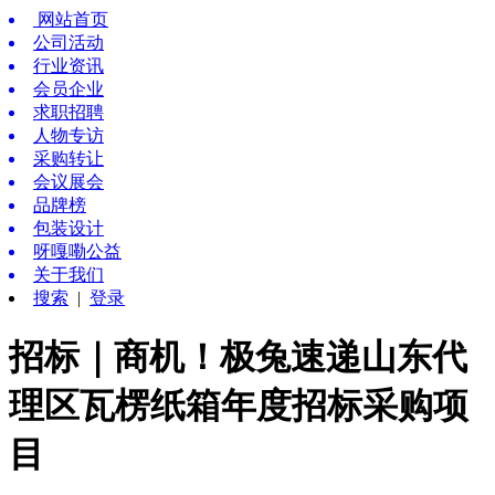
网站首页
公司活动
行业资讯
会员企业
求职招聘
人物专访
采购转让
会议展会
品牌榜
包装设计
呀嘎嘞公益
关于我们
搜索
|
登录
招标｜商机！极兔速递山东代
理区瓦楞纸箱年度招标采购项
目