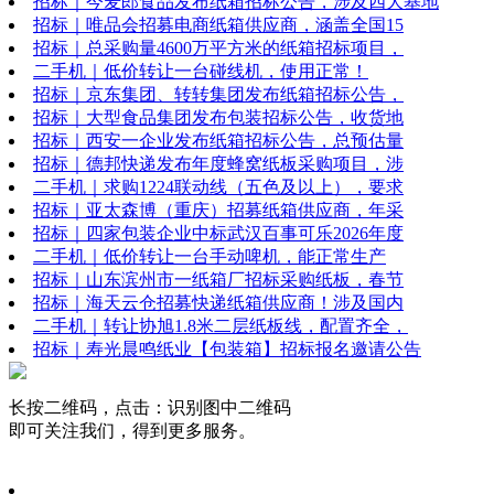
招标｜今麦郎食品发布纸箱招标公告，涉及四大基地
招标｜唯品会招募电商纸箱供应商，涵盖全国15
招标｜总采购量4600万平方米的纸箱招标项目，
二手机｜低价转让一台碰线机，使用正常！
招标｜京东集团、转转集团发布纸箱招标公告，
招标｜大型食品集团发布包装招标公告，收货地
招标｜西安一企业发布纸箱招标公告，总预估量
招标｜德邦快递发布年度蜂窝纸板采购项目，涉
二手机｜求购1224联动线（五色及以上），要求
招标｜亚太森博（重庆）招募纸箱供应商，年采
招标｜四家包装企业中标武汉百事可乐2026年度
二手机｜低价转让一台手动啤机，能正常生产
招标｜山东滨州市一纸箱厂招标采购纸板，春节
招标｜海天云仓招募快递纸箱供应商！涉及国内
二手机｜转让协旭1.8米二层纸板线，配置齐全，
招标｜寿光晨鸣纸业【包装箱】招标报名邀请公告
长按二维码，点击：识别图中二维码
即可关注我们，得到更多服务。