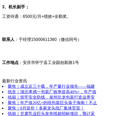
3、机长副手；
工资待遇：6500元/月+绩效+全勤奖。
联系人
：于经理15000611360（微信同号）
工作地点
：安庆市怀宁县工业园创新路1号
最新行业资讯
聚焦｜成立近三十载，年产量行业领先——福建
纸盒｜湖北孝感一包装厂效率提高40%+，年产值
纸箱｜筑牢安全防线，泉州玖龙包装打造业界安
聚焦｜年产值20亿+的纸包装巨头落子海南！不止
聚焦｜8月提价！多家龙头纸厂集体官宣！
纸箱｜甘肃乳业巨头发布纸箱招标项目，预计采