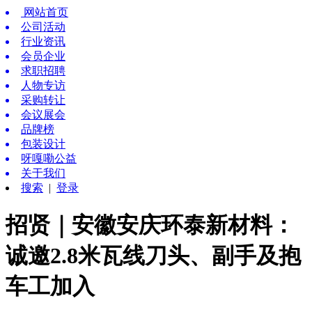
网站首页
公司活动
行业资讯
会员企业
求职招聘
人物专访
采购转让
会议展会
品牌榜
包装设计
呀嘎嘞公益
关于我们
搜索
|
登录
招贤｜安徽安庆环泰新材料：
诚邀2.8米瓦线刀头、副手及抱
车工加入