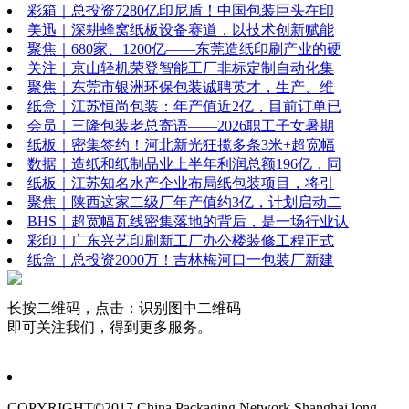
彩箱｜总投资7280亿印尼盾！中国包装巨头在印
美迅｜深耕蜂窝纸板设备赛道，以技术创新赋能
聚焦｜680家、1200亿——东莞造纸印刷产业的硬
关注｜京山轻机荣登智能工厂非标定制自动化集
聚焦｜东莞市银洲环保包装诚聘英才，生产、维
纸盒｜江苏恒尚包装：年产值近2亿，目前订单已
会员｜三隆包装老总寄语——2026职工子女暑期
纸板｜密集签约！河北新光狂揽多条3米+超宽幅
数据｜造纸和纸制品业上半年利润总额196亿，同
纸板｜江苏知名水产企业布局纸包装项目，将引
聚焦｜陕西这家二级厂年产值约3亿，计划启动二
BHS｜超宽幅瓦线密集落地的背后，是一场行业认
彩印｜广东兴艺印刷新工厂办公楼装修工程正式
纸盒｜总投资2000万！吉林梅河口一包装厂新建
长按二维码，点击：识别图中二维码
即可关注我们，得到更多服务。
COPYRIGHT©2017 China Packaging Network
Shanghai long