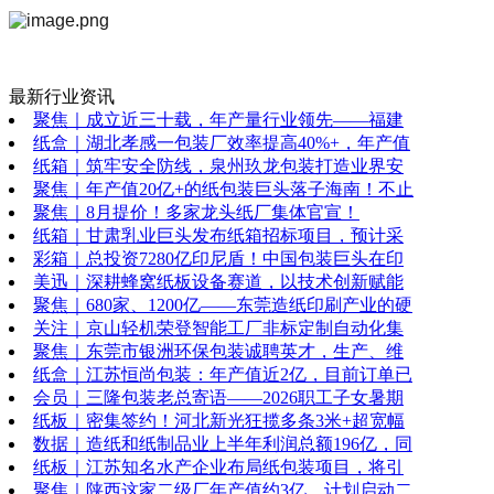
最新行业资讯
聚焦｜成立近三十载，年产量行业领先——福建
纸盒｜湖北孝感一包装厂效率提高40%+，年产值
纸箱｜筑牢安全防线，泉州玖龙包装打造业界安
聚焦｜年产值20亿+的纸包装巨头落子海南！不止
聚焦｜8月提价！多家龙头纸厂集体官宣！
纸箱｜甘肃乳业巨头发布纸箱招标项目，预计采
彩箱｜总投资7280亿印尼盾！中国包装巨头在印
美迅｜深耕蜂窝纸板设备赛道，以技术创新赋能
聚焦｜680家、1200亿——东莞造纸印刷产业的硬
关注｜京山轻机荣登智能工厂非标定制自动化集
聚焦｜东莞市银洲环保包装诚聘英才，生产、维
纸盒｜江苏恒尚包装：年产值近2亿，目前订单已
会员｜三隆包装老总寄语——2026职工子女暑期
纸板｜密集签约！河北新光狂揽多条3米+超宽幅
数据｜造纸和纸制品业上半年利润总额196亿，同
纸板｜江苏知名水产企业布局纸包装项目，将引
聚焦｜陕西这家二级厂年产值约3亿，计划启动二