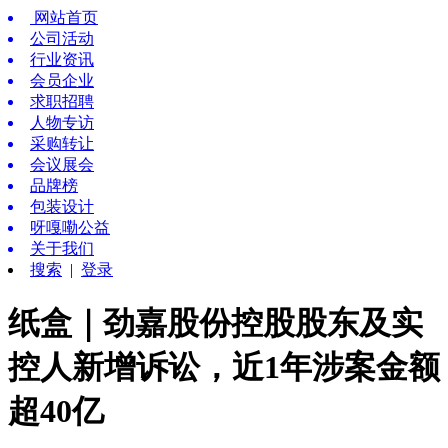
网站首页
公司活动
行业资讯
会员企业
求职招聘
人物专访
采购转让
会议展会
品牌榜
包装设计
呀嘎嘞公益
关于我们
搜索
|
登录
纸盒｜劲嘉股份控股股东及实
控人新增诉讼，近1年涉案金额
超40亿