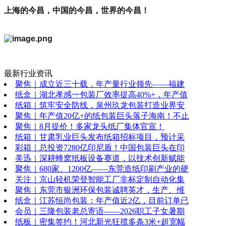
上海的今昌，中国的今昌，世界的今昌！
最新行业资讯
聚焦｜成立近三十载，年产量行业领先——福建
纸盒｜湖北孝感一包装厂效率提高40%+，年产值
纸箱｜筑牢安全防线，泉州玖龙包装打造业界安
聚焦｜年产值20亿+的纸包装巨头落子海南！不止
聚焦｜8月提价！多家龙头纸厂集体官宣！
纸箱｜甘肃乳业巨头发布纸箱招标项目，预计采
彩箱｜总投资7280亿印尼盾！中国包装巨头在印
美迅｜深耕蜂窝纸板设备赛道，以技术创新赋能
聚焦｜680家、1200亿——东莞造纸印刷产业的硬
关注｜京山轻机荣登智能工厂非标定制自动化集
聚焦｜东莞市银洲环保包装诚聘英才，生产、维
纸盒｜江苏恒尚包装：年产值近2亿，目前订单已
会员｜三隆包装老总寄语——2026职工子女暑期
纸板｜密集签约！河北新光狂揽多条3米+超宽幅