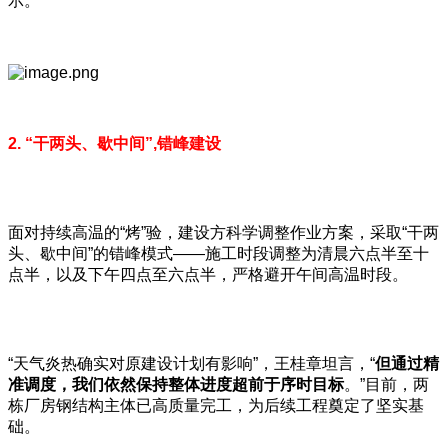
示。
2. “干两头、歇中间”,错峰建设
面对持续高温的“烤”验，建设方科学调整作业方案，采取“干两
头、歇中间”的错峰模式——施工时段调整为清晨六点半至十
点半，以及下午四点至六点半，严格避开午间高温时段。
“天气炎热确实对原建设计划有影响”，王桂章坦言，“
但通过精
准调度，我们依然保持整体进度超前于序时目标
。”目前，两
栋厂房钢结构主体已高质量完工，为后续工程奠定了坚实基
础。