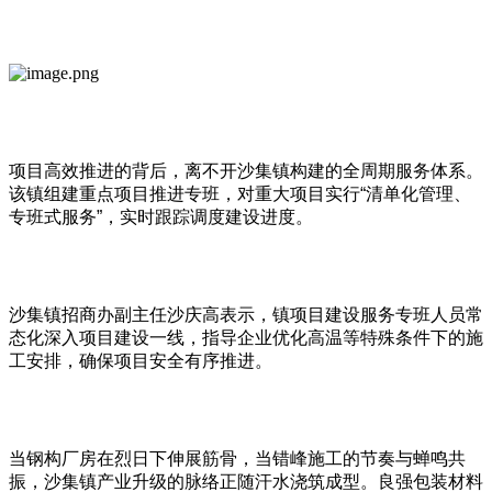
项目高效推进的背后，离不开沙集镇构建的全周期服务体系。
该镇组建重点项目推进专班，对重大项目实行“清单化管理、
专班式服务”，实时跟踪调度建设进度。
沙集镇招商办副主任沙庆高表示，镇项目建设服务专班人员常
态化深入项目建设一线，指导企业优化高温等特殊条件下的施
工安排，确保项目安全有序推进。
当钢构厂房在烈日下伸展筋骨，当错峰施工的节奏与蝉鸣共
振，沙集镇产业升级的脉络正随汗水浇筑成型。良强包装材料