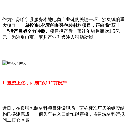
作为江苏睢宁县服务本地电商产业链的关键一环，沙集镇的重
大项目——
总投资
1
亿元的良强包装材料项目，正向着“双十
一”投产目标全力冲刺。
项目投产后，预计年销售额达1.5亿
元，为沙集电商、家具产业升级注入强劲动能。
1. 投资上亿，计划“双11"前投产
近日，在良强包装材料项目建设现场，两栋标准厂房的钢架结
构已搭建完成。一辆叉车在入口处忙碌穿梭，将建筑材料运抵
施工核心区域。