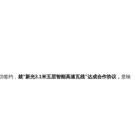
功签约，
就“新光
3.1
米五层智能高速瓦线”达成合作协议，
意味