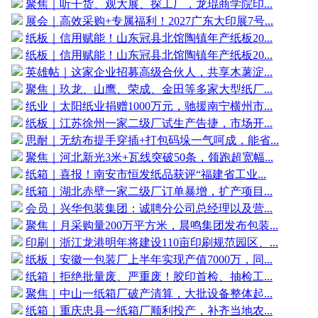
聚焦｜听干货、观大展、探工厂，龙琨商学院印...
展会｜高效采购+专属福利！2027广东大印展7号...
纸板｜信用赋能！山东冠县北馆陶镇年产纸板20...
纸板｜信用赋能！山东冠县北馆陶镇年产纸板20...
英雄帖｜这家企业招募高级合伙人，共享木薯淀...
聚焦｜玖龙、山鹰、荣成、金田等多家大型纸厂...
纸业｜太阳纸业捐赠1000万元，驰援南宁横州市...
纸板｜江苏徐州一家二级厂试生产告捷，市场开...
思耐｜无纺布提手穿插+打包码垛一气呵成，能省...
聚焦｜河北新光3米+瓦线突破50条，领跑超宽幅...
纸箱｜喜报！南安市恒发纸品获评“福建省工业...
纸箱｜湖北赤壁一家二级厂订单暴增，扩产项目...
会员｜兴华包装集团：诚聘分公司总经理以及营...
聚焦｜月采购量200万平方米，晨鸣集团发布包装...
印刷｜浙江龙港明年将建设110亩印刷规范园区、...
纸板｜安徽一包装厂上半年实现产值7000万，同...
纸箱｜拒绝批量废、严重废！胶印首检、抽检工...
聚焦｜中山一纸箱厂破产清算，大批设备整体起...
纸箱｜重庆忠县一纸箱厂顺利投产，补齐当地农...