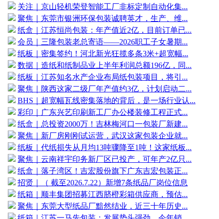
关注｜京山轻机荣登智能工厂非标定制自动化集...
聚焦｜东莞市银洲环保包装诚聘英才，生产、维...
纸盒｜江苏恒尚包装：年产值近2亿，目前订单已...
会员｜三隆包装老总寄语——2026职工子女暑期...
纸板｜密集签约！河北新光狂揽多条3米+超宽幅...
数据｜造纸和纸制品业上半年利润总额196亿，同...
纸板｜江苏知名水产企业布局纸包装项目，将引...
聚焦｜陕西这家二级厂年产值约3亿，计划启动二...
BHS｜超宽幅瓦线密集落地的背后，是一场行业认...
彩印｜广东兴艺印刷新工厂办公楼装修工程正式...
纸盒｜总投资2000万！吉林梅河口一包装厂新建...
聚焦｜新厂房刚刚试运营，武汉这家包装企业就...
纸板｜代纸损失从月均13吨骤降至1吨！这家纸板...
聚焦｜云南祥宇印务新厂区已投产，可年产2亿只...
纸盒｜落子湾区！吉宏股份旗下广东吉宏包装正...
招贤｜（ 截至2026.7.22）新增7条纸品厂岗位信息
纸箱｜顺丰集团招募江西脐橙彩箱供应商，预估...
聚焦｜东莞大型纸品厂黯然结业，近三十年历史...
纸箱｜江苏一马先包装：发展势头强劲，今年销...