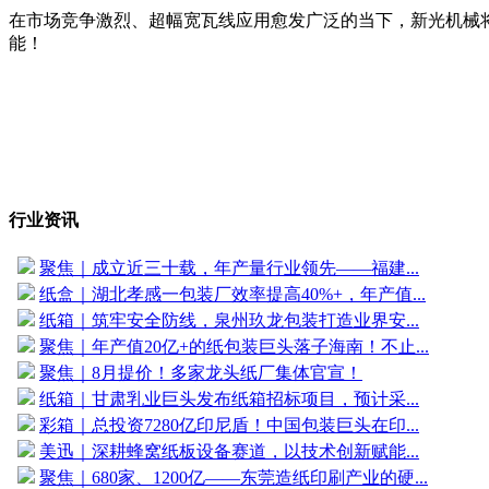
在市场竞争激烈、超幅宽瓦线应用愈发广泛的当下，新光机械
能！
行业资讯
聚焦｜成立近三十载，年产量行业领先——福建...
纸盒｜湖北孝感一包装厂效率提高40%+，年产值...
纸箱｜筑牢安全防线，泉州玖龙包装打造业界安...
聚焦｜年产值20亿+的纸包装巨头落子海南！不止...
聚焦｜8月提价！多家龙头纸厂集体官宣！
纸箱｜甘肃乳业巨头发布纸箱招标项目，预计采...
彩箱｜总投资7280亿印尼盾！中国包装巨头在印...
美迅｜深耕蜂窝纸板设备赛道，以技术创新赋能...
聚焦｜680家、1200亿——东莞造纸印刷产业的硬...