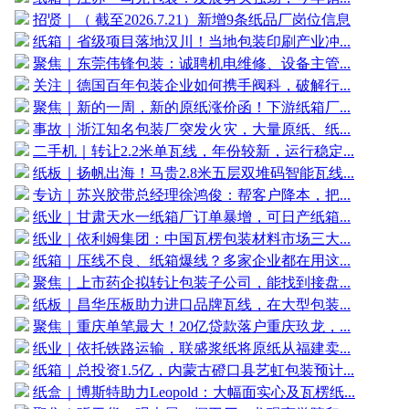
招贤｜（ 截至2026.7.21）新增9条纸品厂岗位信息
纸箱｜省级项目落地汉川！当地包装印刷产业冲...
聚焦｜东莞伟锋包装：诚聘机电维修、设备主管...
关注｜德国百年包装企业如何携手阀科，破解行...
聚焦｜新的一周，新的原纸涨价函！下游纸箱厂...
事故｜浙江知名包装厂突发火灾，大量原纸、纸...
二手机｜转让2.2米单瓦线，年份较新，运行稳定...
纸板｜扬帆出海！马贵2.8米五层双堆码智能瓦线...
专访｜苏兴胶带总经理徐鸿俊：帮客户降本，把...
纸业｜甘肃天水一纸箱厂订单暴增，可日产纸箱...
纸业｜依利姆集团：中国瓦楞包装材料市场三大...
纸箱｜压线不良、纸箱爆线？多家企业都在用这...
聚焦｜上市药企拟转让包装子公司，能找到接盘...
纸板｜昌华压板助力进口品牌瓦线，在大型包装...
聚焦｜重庆单笔最大！20亿贷款落户重庆玖龙，...
纸业｜依托铁路运输，联盛浆纸将原纸从福建卖...
纸箱｜总投资1.5亿，内蒙古磴口县艺虹包装预计...
纸盒｜博斯特助力Leopold：大幅面实心及瓦楞纸...