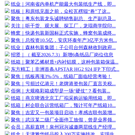
纸业｜河南省内单机产能最大包装纸生产线，即...
纸板｜和原纸见面之前，众松瓦楞辊“卷”了这...
聚焦｜粤东包装龙头诚聘销售副总、生产副总及...
关注｜听干货、观大展、探工厂，龙琨商学院印...
蜂窝｜快递包装新国标正式实施，蜂窝包装成终...
聚焦｜总投资10.5亿，安庆环泰年产3亿平方米包...
纸业｜森林包装集团：子公司台州森林收到政府...
招贤｜（ 截至2026.7.3）新增6条纸品厂岗位信息
纸箱｜聚苯乙烯材质+内衬铝膜，这种包装箱保温...
东方精工｜非洲首条APSTAR HG2 924 IFP 下印式...
聚焦｜纸板再涨3%-5%，纸箱厂面临经营考验！
聚焦｜亏损过亿港元！老牌港资包装厂直言关税...
佰俐｜大规格彩箱成型是一场“硬仗”？看包装...
纸箱｜燕京啤酒北京工厂拟采购运输用纸箱，即...
纸箱｜村企联合运营纸箱厂，预计可年产纸箱10...
聚焦｜吉宏又一包装项目启动！孝感吉联包装增...
聚焦｜武汉某二级厂全面停工放假，曾是业界领...
会员｜高薪直聘！泉州冠兴诚邀两层线生产经理...
纸盒｜天津雅华纸品投入200万实施技改，实现生...