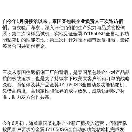
自今年
1
月份接洽以来，泰国某包装企业负责人三次造访佰
俐。
首次验厂考察，深入评估佰俐的生产实力与品质管控体
系；第二次携样品试机，实地见证金翼JY1650SG全自动多功
能粘箱机的性能表现；第三次则针对技术细节反复推敲，最终
签署合同并支付定金。
三次从泰国往返佰俐工厂的背后，是泰国某包装企业对产品品
质的极致追求，也是为了持续拿下欧美大客户纸箱订单的战略
决心。而佰俐及其产品金翼JY1650SG全自动多功能粘箱机，
凭借高精度、高稳定性和优异的成型效果，成功达到客户标
准，助力双方合作共赢。
今年6月初，随着泰国某包装企业新厂房投入运营，佰俐团队
按照客户要求将金翼JY1650SG全自动多功能粘箱机完成发