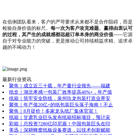
在佰俐团队看来，客户的严苛要求从来都不是合作阻碍，而是
检验自身价值的标尺。
每一次为客户攻克难题、赢得由衷认可
的过程，其产生的成就感都远超订单本身的商业价值
——它源
自于对专业能力的突破，更是推动公司持续精益求精、追求卓
越的不竭动力！
最新行业资讯
聚焦｜成立近三十载，年产量行业领先——福建
纸盒｜湖北孝感一包装厂效率提高40%+，年产值
纸箱｜筑牢安全防线，泉州玖龙包装打造业界安
聚焦｜年产值20亿+的纸包装巨头落子海南！不止
聚焦｜8月提价！多家龙头纸厂集体官宣！
纸箱｜甘肃乳业巨头发布纸箱招标项目，预计采
彩箱｜总投资7280亿印尼盾！中国包装巨头在印
美迅｜深耕蜂窝纸板设备赛道，以技术创新赋能