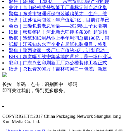
聚焦｜680家、1200亿——东莞造纸印刷产业的硬
关注｜京山轻机荣登智能工厂非标定制自动化集
聚焦｜东莞市银洲环保包装诚聘英才，生产、维
纸盒｜江苏恒尚包装：年产值近2亿，目前订单已
会员｜三隆包装老总寄语——2026职工子女暑期
纸板｜密集签约！河北新光狂揽多条3米+超宽幅
数据｜造纸和纸制品业上半年利润总额196亿，同
纸板｜江苏知名水产企业布局纸包装项目，将引
聚焦｜陕西这家二级厂年产值约3亿，计划启动二
BHS｜超宽幅瓦线密集落地的背后，是一场行业认
彩印｜广东兴艺印刷新工厂办公楼装修工程正式
纸盒｜总投资2000万！吉林梅河口一包装厂新建
长按二维码，点击：识别图中二维码
即可关注我们，得到更多服务。
COPYRIGHT©2017 China Packaging Network
Shanghai long
Kun Media Co. Ltd.