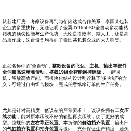
从新建厂房、考察设备再到与佰俐达成合作关系，泰国某包装
企业的多重抉择，无疑证明了金翼JY1650SG全自动多功能粘
箱机的顶尖性能与生产优势。无论是提效率、减人工，还是高
品质作业，这台设备均得到了泰国某包装企业的大力称赞。
正如名称中的“全自动”
，整款设备的飞达、主机、输出等部件
全伺服高速精准传动，搭载
19
组全智能遥控调板，
一键调
机，释放高效产能。而模块化结构设计则诠释了“多功能”的含
义，可通过自由组合模块，完成任意纸箱订单的生产任务。
尤其是针对高精度、低误差的严苛要求上，该设备拥有
二次压
线功能
，能对原本压线不好的箱型再次压线，便于更好的成
型。拉规部的
左右导正装置
、本折部的
侧边挡齐装置
、输出部
的
气缸挡齐装置和拍齐装置
等设计，充分保证生产精度，避免