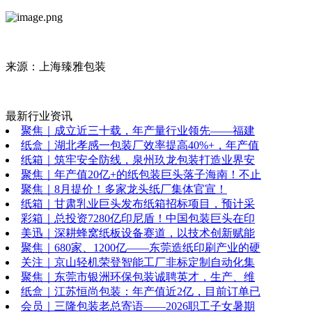
来源：上海臻雅包装
最新行业资讯
聚焦｜成立近三十载，年产量行业领先——福建
纸盒｜湖北孝感一包装厂效率提高40%+，年产值
纸箱｜筑牢安全防线，泉州玖龙包装打造业界安
聚焦｜年产值20亿+的纸包装巨头落子海南！不止
聚焦｜8月提价！多家龙头纸厂集体官宣！
纸箱｜甘肃乳业巨头发布纸箱招标项目，预计采
彩箱｜总投资7280亿印尼盾！中国包装巨头在印
美迅｜深耕蜂窝纸板设备赛道，以技术创新赋能
聚焦｜680家、1200亿——东莞造纸印刷产业的硬
关注｜京山轻机荣登智能工厂非标定制自动化集
聚焦｜东莞市银洲环保包装诚聘英才，生产、维
纸盒｜江苏恒尚包装：年产值近2亿，目前订单已
会员｜三隆包装老总寄语——2026职工子女暑期